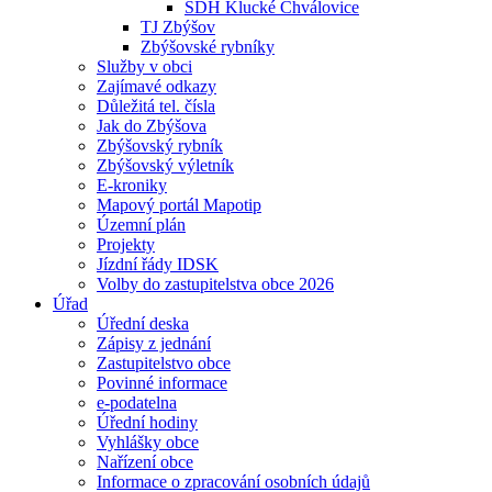
SDH Klucké Chválovice
TJ Zbýšov
Zbýšovské rybníky
Služby v obci
Zajímavé odkazy
Důležitá tel. čísla
Jak do Zbýšova
Zbýšovský rybník
Zbýšovský výletník
E-kroniky
Mapový portál Mapotip
Územní plán
Projekty
Jízdní řády IDSK
Volby do zastupitelstva obce 2026
Úřad
Úřední deska
Zápisy z jednání
Zastupitelstvo obce
Povinné informace
e-podatelna
Úřední hodiny
Vyhlášky obce
Nařízení obce
Informace o zpracování osobních údajů