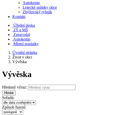
Autokemp
Letecké snímky obce
Zbýšovský rybník
Kontakt
Úřední deska
ZŠ a MŠ
Zpravodaj
Autokemp
Místní poplatky
Úvodní stránka
Život v obci
Vývěska
Vývěska
Hledaný výraz:
Hledat
Seřadit:
Způsob řazení: