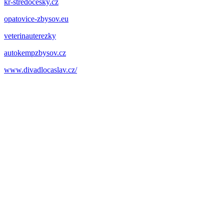
kr-stredocesky.cz
opatovice-zbysov.eu
veterinauterezky
autokempzbysov.cz
www.divadlocaslav.cz/