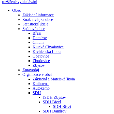
rozšířené vyhledávání
Obec
Základní informace
Znak a vlajka obce
Statistické údaje
Spádové obce
Březí
Damírov
Chlum
Klucké Chvalovice
Krchlebská Lhota
Opatovice
Zbudovice
Zbýšov
Zpravodaj
Organizace v obci
Základní a Mateřská škola
Knihovna
Autokemp
SDH
JSDH Zbýšov
SDH Březí
SDH Březí
SDH Damírov