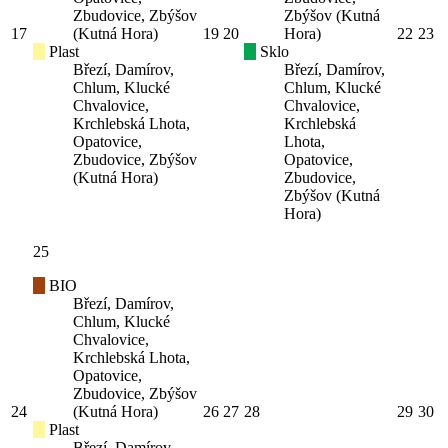
Zbudovice, Zbýšov
Zbýšov (Kutná
17
(Kutná Hora)
19
20
Hora)
22
23
Plast
Sklo
Březí, Damírov,
Březí, Damírov,
Chlum, Klucké
Chlum, Klucké
Chvalovice,
Chvalovice,
Krchlebská Lhota,
Krchlebská
Opatovice,
Lhota,
Zbudovice, Zbýšov
Opatovice,
(Kutná Hora)
Zbudovice,
Zbýšov (Kutná
Hora)
25
BIO
Březí, Damírov,
Chlum, Klucké
Chvalovice,
Krchlebská Lhota,
Opatovice,
Zbudovice, Zbýšov
24
(Kutná Hora)
26
27
28
29
30
Plast
Březí, Damírov,