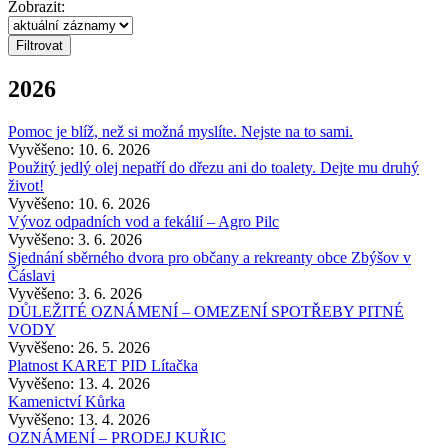
Zobrazit:
2026
Pomoc je blíž, než si možná myslíte. Nejste na to sami.
Vyvěšeno: 10. 6. 2026
Použitý jedlý olej nepatří do dřezu ani do toalety. Dejte mu druhý
život!
Vyvěšeno: 10. 6. 2026
Vývoz odpadních vod a fekálií – Agro Pilc
Vyvěšeno: 3. 6. 2026
Sjednání sběrného dvora pro občany a rekreanty obce Zbýšov v
Čáslavi
Vyvěšeno: 3. 6. 2026
DŮLEŽITÉ OZNÁMENÍ – OMEZENÍ SPOTŘEBY PITNÉ
VODY
Vyvěšeno: 26. 5. 2026
Platnost KARET PID Lítačka
Vyvěšeno: 13. 4. 2026
Kamenictví Kůrka
Vyvěšeno: 13. 4. 2026
OZNÁMENÍ – PRODEJ KUŘIC