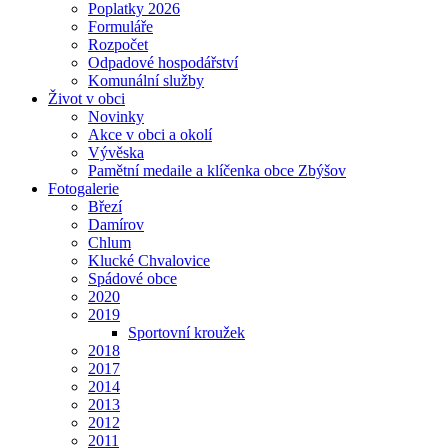
Poplatky 2026
Formuláře
Rozpočet
Odpadové hospodářství
Komunální služby
Život v obci
Novinky
Akce v obci a okolí
Vývěska
Pamětní medaile a klíčenka obce Zbýšov
Fotogalerie
Březí
Damírov
Chlum
Klucké Chvalovice
Spádové obce
2020
2019
Sportovní kroužek
2018
2017
2014
2013
2012
2011