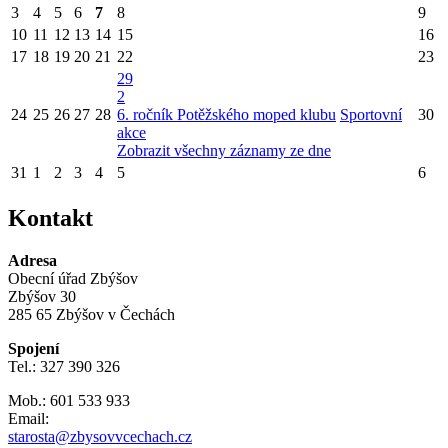
3
4
5
6
7
8
9
10
11
12
13
14
15
16
17
18
19
20
21
22
23
29
2
24
25
26
27
28
6. ročník Potěžského moped klubu
Sportovní
30
akce
Zobrazit všechny záznamy ze dne
31
1
2
3
4
5
6
Kontakt
Adresa
Obecní úřad Zbýšov
Zbýšov 30
285 65 Zbýšov v Čechách
Spojení
Tel.: 327 390 326
Mob.: 601 533 933
Email:
starosta@zbysovvcechach.cz