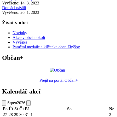
Vyvěšeno: 14. 3. 2023
Domácí náslilí
Vyvěšeno: 26. 1. 2023
Život v obci
Novinky
Akce v obci a okolí
Vývěska
Pamětní medaile a klíčenka obce Zbýšov
Občan+
Přejít na portál Občan+
Kalendář akcí
Srpen
2026
Po
Út
St
Čt
Pá
So
Ne
27
28
29
30
31
1
2