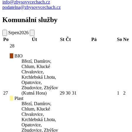
info@zbysovvcechach.cz
podatelna@zbysovvcechach.cz
Komunální služby
Srpen
2026
Po
Út
St
Čt
Pá
So
Ne
28
BIO
Březí, Damírov,
Chlum, Klucké
Chvalovice,
Krchlebská Lhota,
Opatovice,
Zbudovice, Zbýšov
27
(Kutná Hora)
29
30
31
1
2
Plast
Březí, Damírov,
Chlum, Klucké
Chvalovice,
Krchlebská Lhota,
Opatovice,
Zbudovice, Zbýšov