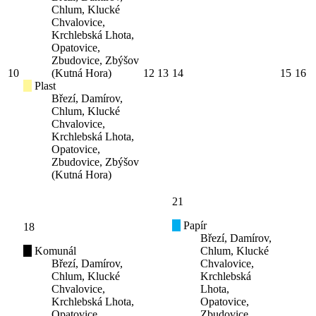
Chlum, Klucké
Chvalovice,
Krchlebská Lhota,
Opatovice,
Zbudovice, Zbýšov
10
(Kutná Hora)
12
13
14
15
16
Plast
Březí, Damírov,
Chlum, Klucké
Chvalovice,
Krchlebská Lhota,
Opatovice,
Zbudovice, Zbýšov
(Kutná Hora)
21
Papír
18
Březí, Damírov,
Komunál
Chlum, Klucké
Březí, Damírov,
Chvalovice,
Chlum, Klucké
Krchlebská
Chvalovice,
Lhota,
Krchlebská Lhota,
Opatovice,
Opatovice,
Zbudovice,