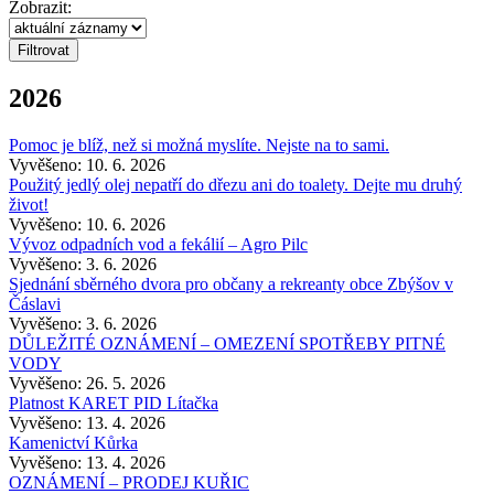
Zobrazit:
2026
Pomoc je blíž, než si možná myslíte. Nejste na to sami.
Vyvěšeno: 10. 6. 2026
Použitý jedlý olej nepatří do dřezu ani do toalety. Dejte mu druhý
život!
Vyvěšeno: 10. 6. 2026
Vývoz odpadních vod a fekálií – Agro Pilc
Vyvěšeno: 3. 6. 2026
Sjednání sběrného dvora pro občany a rekreanty obce Zbýšov v
Čáslavi
Vyvěšeno: 3. 6. 2026
DŮLEŽITÉ OZNÁMENÍ – OMEZENÍ SPOTŘEBY PITNÉ
VODY
Vyvěšeno: 26. 5. 2026
Platnost KARET PID Lítačka
Vyvěšeno: 13. 4. 2026
Kamenictví Kůrka
Vyvěšeno: 13. 4. 2026
OZNÁMENÍ – PRODEJ KUŘIC