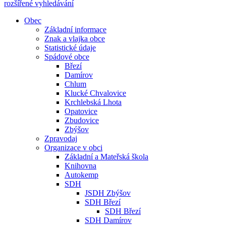
rozšířené vyhledávání
Obec
Základní informace
Znak a vlajka obce
Statistické údaje
Spádové obce
Březí
Damírov
Chlum
Klucké Chvalovice
Krchlebská Lhota
Opatovice
Zbudovice
Zbýšov
Zpravodaj
Organizace v obci
Základní a Mateřská škola
Knihovna
Autokemp
SDH
JSDH Zbýšov
SDH Březí
SDH Březí
SDH Damírov