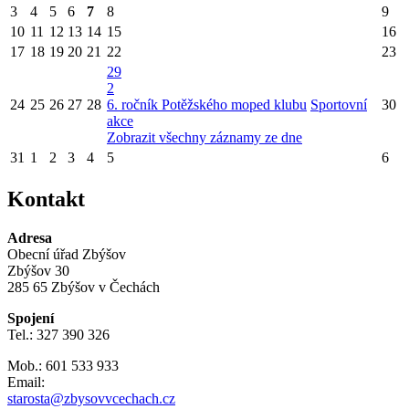
3
4
5
6
7
8
9
10
11
12
13
14
15
16
17
18
19
20
21
22
23
29
2
24
25
26
27
28
6. ročník Potěžského moped klubu
Sportovní
30
akce
Zobrazit všechny záznamy ze dne
31
1
2
3
4
5
6
Kontakt
Adresa
Obecní úřad Zbýšov
Zbýšov 30
285 65 Zbýšov v Čechách
Spojení
Tel.: 327 390 326
Mob.: 601 533 933
Email:
starosta@zbysovvcechach.cz