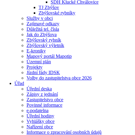
SDH Klucké Chválovice
TJ Zbýšov
Zbýšovské rybníky
Služby v obci
Zajímavé odkazy
Důležitá tel. čísla
Jak do Zbýšova
Zbýšovský rybník
Zbýšovský výletník
E-kroniky
Mapový portál Mapotip
Územní plán
Projekty
Jízdní řády IDSK
Volby do zastupitelstva obce 2026
Úřad
Úřední deska
Zápisy z jednání
Zastupitelstvo obce
Povinné informace
e-podatelna
Úřední hodiny
Vyhlášky obce
Nařízení obce
Informace o zpracování osobních údajů