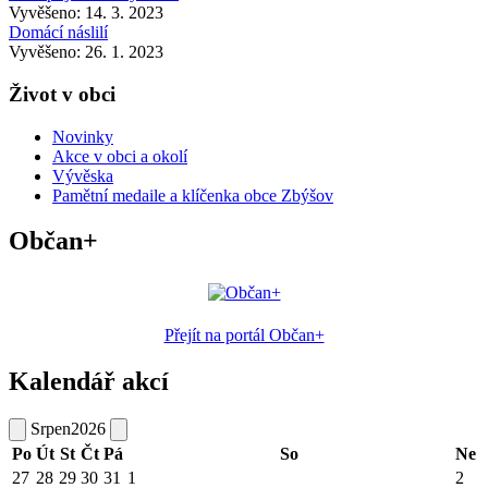
Vyvěšeno: 14. 3. 2023
Domácí náslilí
Vyvěšeno: 26. 1. 2023
Život v obci
Novinky
Akce v obci a okolí
Vývěska
Pamětní medaile a klíčenka obce Zbýšov
Občan+
Přejít na portál Občan+
Kalendář akcí
Srpen
2026
Po
Út
St
Čt
Pá
So
Ne
27
28
29
30
31
1
2