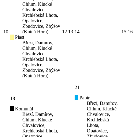
Chlum, Klucké
Chvalovice,
Krchlebská Lhota,
Opatovice,
Zbudovice, Zbýšov
10
(Kutná Hora)
12
13
14
15
16
Plast
Březí, Damírov,
Chlum, Klucké
Chvalovice,
Krchlebská Lhota,
Opatovice,
Zbudovice, Zbýšov
(Kutná Hora)
21
Papír
18
Březí, Damírov,
Komunál
Chlum, Klucké
Březí, Damírov,
Chvalovice,
Chlum, Klucké
Krchlebská
Chvalovice,
Lhota,
Krchlebská Lhota,
Opatovice,
Opatovice,
Zbudovice,