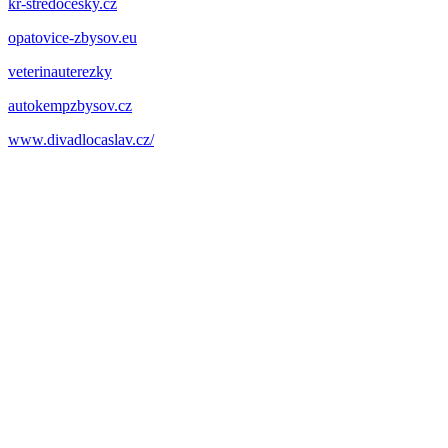
kr-stredocesky.cz
opatovice-zbysov.eu
veterinauterezky
autokempzbysov.cz
www.divadlocaslav.cz/