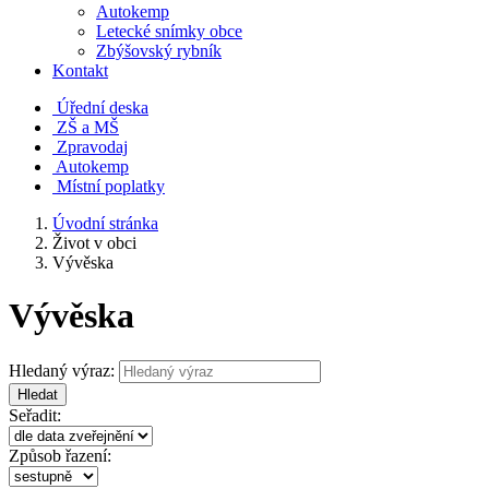
Autokemp
Letecké snímky obce
Zbýšovský rybník
Kontakt
Úřední deska
ZŠ a MŠ
Zpravodaj
Autokemp
Místní poplatky
Úvodní stránka
Život v obci
Vývěska
Vývěska
Hledaný výraz:
Hledat
Seřadit:
Způsob řazení: