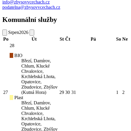
info@zbysovvcechach.cz
podatelna@zbysovvcechach.cz
Komunální služby
Srpen
2026
Po
Út
St
Čt
Pá
So
Ne
28
BIO
Březí, Damírov,
Chlum, Klucké
Chvalovice,
Krchlebská Lhota,
Opatovice,
Zbudovice, Zbýšov
27
(Kutná Hora)
29
30
31
1
2
Plast
Březí, Damírov,
Chlum, Klucké
Chvalovice,
Krchlebská Lhota,
Opatovice,
Zbudovice, Zbýšov