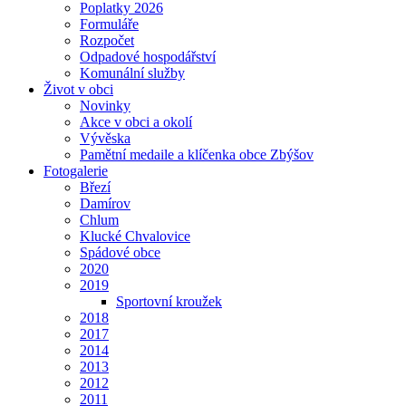
Poplatky 2026
Formuláře
Rozpočet
Odpadové hospodářství
Komunální služby
Život v obci
Novinky
Akce v obci a okolí
Vývěska
Pamětní medaile a klíčenka obce Zbýšov
Fotogalerie
Březí
Damírov
Chlum
Klucké Chvalovice
Spádové obce
2020
2019
Sportovní kroužek
2018
2017
2014
2013
2012
2011