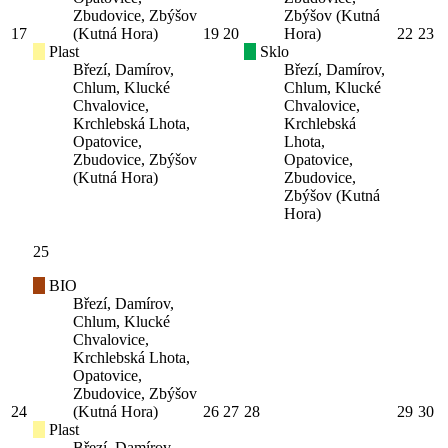
Zbudovice, Zbýšov
Zbýšov (Kutná
17
(Kutná Hora)
19
20
Hora)
22
23
Plast
Sklo
Březí, Damírov,
Březí, Damírov,
Chlum, Klucké
Chlum, Klucké
Chvalovice,
Chvalovice,
Krchlebská Lhota,
Krchlebská
Opatovice,
Lhota,
Zbudovice, Zbýšov
Opatovice,
(Kutná Hora)
Zbudovice,
Zbýšov (Kutná
Hora)
25
BIO
Březí, Damírov,
Chlum, Klucké
Chvalovice,
Krchlebská Lhota,
Opatovice,
Zbudovice, Zbýšov
24
(Kutná Hora)
26
27
28
29
30
Plast
Březí, Damírov,