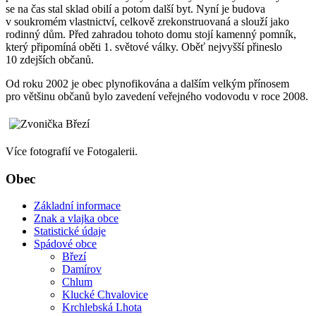
se na čas stal sklad obilí a potom další byt. Nyní je budova
v soukromém vlastnictví, celkově zrekonstruovaná a slouží jako
rodinný dům. Před zahradou tohoto domu stojí kamenný pomník,
který připomíná oběti 1. světové války. Oběť nejvyšší přineslo
10 zdejších občanů.
Od roku 2002 je obec plynofikována a dalším velkým přínosem
pro většinu občanů bylo zavedení veřejného vodovodu v roce 2008.
Více fotografií ve Fotogalerii.
Obec
Základní informace
Znak a vlajka obce
Statistické údaje
Spádové obce
Březí
Damírov
Chlum
Klucké Chvalovice
Krchlebská Lhota