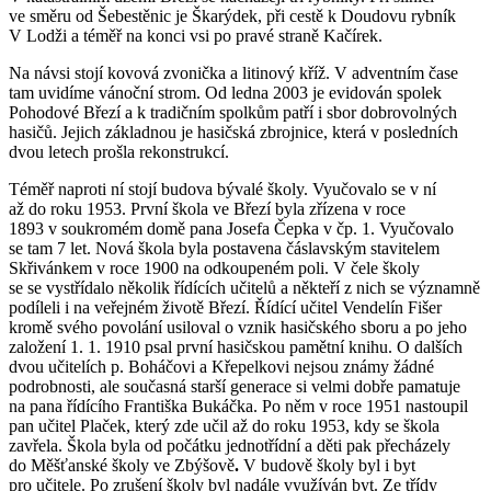
ve směru od Šebestěnic je Škarýdek, při cestě k Doudovu rybník
V Lodži a téměř na konci vsi po pravé straně Kačírek.
Na návsi stojí kovová zvonička a litinový kříž. V adventním čase
tam uvidíme vánoční strom. Od ledna 2003 je evidován spolek
Pohodové Březí a k tradičním spolkům patří i sbor dobrovolných
hasičů. Jejich základnou je hasičská zbrojnice, která v posledních
dvou letech prošla rekonstrukcí.
Téměř naproti ní stojí budova bývalé školy. Vyučovalo se v ní
až do roku 1953. První škola ve Březí byla zřízena v roce
1893 v soukromém domě pana Josefa Čepka v čp. 1. Vyučovalo
se tam 7 let. Nová škola byla postavena čáslavským stavitelem
Skřivánkem v roce 1900 na odkoupeném poli. V čele školy
se se vystřídalo několik řídících učitelů a někteří z nich se významně
podíleli i na veřejném životě Březí. Řídící učitel Vendelín Fišer
kromě svého povolání usiloval o vznik hasičského sboru a po jeho
založení 1. 1. 1910 psal první hasičskou pamětní knihu. O dalších
dvou učitelích p. Boháčovi a Křepelkovi nejsou známy žádné
podrobnosti, ale současná starší generace si velmi dobře pamatuje
na pana řídícího Františka Bukáčka. Po něm v roce 1951 nastoupil
pan učitel Plaček, který zde učil až do roku 1953, kdy se škola
zavřela. Škola byla od počátku jednotřídní a děti pak přecházely
do Měšťanské školy ve Zbýšově
.
V budově školy byl i byt
pro učitele. Po zrušení školy byl nadále využíván byt. Ze třídy