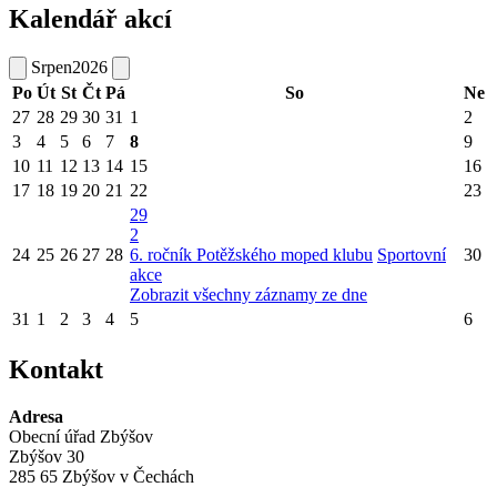
Kalendář akcí
Srpen
2026
Po
Út
St
Čt
Pá
So
Ne
27
28
29
30
31
1
2
3
4
5
6
7
8
9
10
11
12
13
14
15
16
17
18
19
20
21
22
23
29
2
24
25
26
27
28
6. ročník Potěžského moped klubu
Sportovní
30
akce
Zobrazit všechny záznamy ze dne
31
1
2
3
4
5
6
Kontakt
Adresa
Obecní úřad Zbýšov
Zbýšov 30
285 65 Zbýšov v Čechách