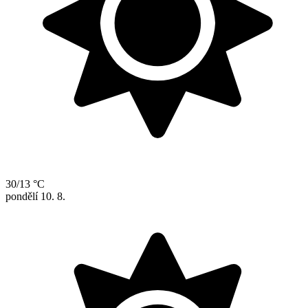
30/13 °C
pondělí
10. 8.