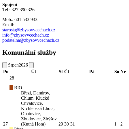
Spojení
Tel.: 327 390 326
Mob.: 601 533 933
Email:
starosta@zbysovvcechach.cz
info@zbysovvcechach.cz
podatelna@zbysovvcechach.cz
Komunální služby
Srpen
2026
Po
Út
St
Čt
Pá
So
Ne
28
BIO
Březí, Damírov,
Chlum, Klucké
Chvalovice,
Krchlebská Lhota,
Opatovice,
Zbudovice, Zbýšov
27
(Kutná Hora)
29
30
31
1
2