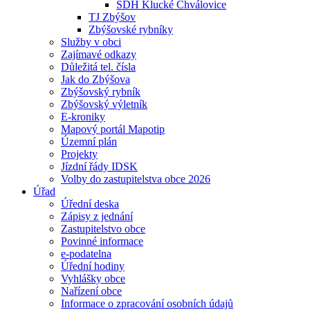
SDH Klucké Chválovice
TJ Zbýšov
Zbýšovské rybníky
Služby v obci
Zajímavé odkazy
Důležitá tel. čísla
Jak do Zbýšova
Zbýšovský rybník
Zbýšovský výletník
E-kroniky
Mapový portál Mapotip
Územní plán
Projekty
Jízdní řády IDSK
Volby do zastupitelstva obce 2026
Úřad
Úřední deska
Zápisy z jednání
Zastupitelstvo obce
Povinné informace
e-podatelna
Úřední hodiny
Vyhlášky obce
Nařízení obce
Informace o zpracování osobních údajů