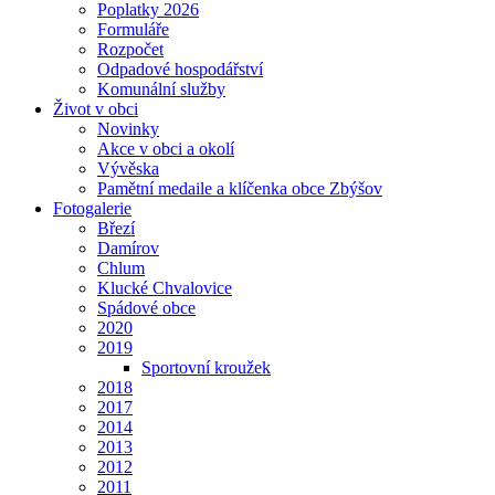
Poplatky 2026
Formuláře
Rozpočet
Odpadové hospodářství
Komunální služby
Život v obci
Novinky
Akce v obci a okolí
Vývěska
Pamětní medaile a klíčenka obce Zbýšov
Fotogalerie
Březí
Damírov
Chlum
Klucké Chvalovice
Spádové obce
2020
2019
Sportovní kroužek
2018
2017
2014
2013
2012
2011