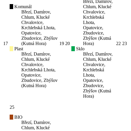
Březí, Damírov,
Komunál
Chlum, Klucké
Březí, Damírov,
Chvalovice,
Chlum, Klucké
Krchlebská
Chvalovice,
Lhota,
Krchlebská Lhota,
Opatovice,
Opatovice,
Zbudovice,
Zbudovice, Zbýšov
Zbýšov (Kutná
17
(Kutná Hora)
19
20
Hora)
22
23
Plast
Sklo
Březí, Damírov,
Březí, Damírov,
Chlum, Klucké
Chlum, Klucké
Chvalovice,
Chvalovice,
Krchlebská Lhota,
Krchlebská
Opatovice,
Lhota,
Zbudovice, Zbýšov
Opatovice,
(Kutná Hora)
Zbudovice,
Zbýšov (Kutná
Hora)
25
BIO
Březí, Damírov,
Chlum, Klucké