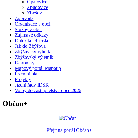
Opatovice
Zbudovice
Zbýšov
Zpravodaj
Organizace v obci
Služby v obci
Zajímavé odkazy
Důležitá tel. čísla
Jak do Zbýšova
Zbýšovský rybník
Zbýšovský výletník
E-kroniky
Mapový portál Mapotip
Územní plán
Projekty
Jízdní řády IDSK
Volby do zastupitelstva obce 2026
Občan+
Přejít na portál Občan+