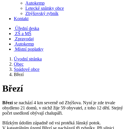
Autokemp
Letecké snímky obce
Zbýšovský rybník
Kontakt
Úřední deska
ZŠ a MŠ
Zpravodaj
Autokemp
Místní poplatky
Úvodní stránka
Obec
Spádové obce
Březí
Březí
Březí
se nachází 4 km severně od Zbýšova. Nyní je zde trvale
obydleno 21 domů, v nichž žije 59 obyvatel, z toho 12 dětí. Stejný
počet usedlostí obývají chalupáři.
Blízkým údolím západně od vsi protéká Jánský potok.
V katastrálním území Březí se nacházejí tři rybníky. Při silnici