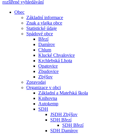
rozšířené vyhledávání
Obec
Základní informace
Znak a vlajka obce
Statistické údaje
Spádové obce
Březí
Damírov
Chlum
Klucké Chvalovice
Krchlebská Lhota
Opatovice
Zbudovice
Zbýšov
Zpravodaj
Organizace v obci
Základní a Mateřská škola
Knihovna
Autokemp
SDH
JSDH Zbýšov
SDH Březí
SDH Březí
SDH Damírov