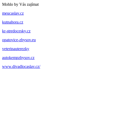
Mohlo by Vás zajímat
meucaslav.cz
kutnahora.cz
kr-stredocesky.cz
opatovice-zbysov.eu
veterinauterezky
autokempzbysov.cz
www.divadlocaslav.cz/