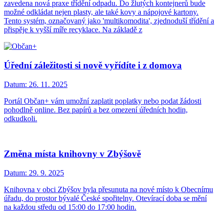
zavedena nová praxe třídění odpadu. Do žlutých kontejnerů bude
možné odkládat nejen plasty, ale také kovy a nápojové kartony.
Tento systém, označovaný jako 'multikomodita', zjednoduší třídění a
přispěje k vyšší míře recyklace. Na základě z
Úřední záležitosti si nově vyřídíte i z domova
Datum:
26. 11. 2025
Portál Občan+ vám umožní zaplatit poplatky nebo podat žádosti
pohodlně online. Bez papírů a bez omezení úředních hodin,
odkudkoli.
Změna místa knihovny v Zbýšově
Datum:
29. 9. 2025
Knihovna v obci Zbýšov byla přesunuta na nové místo k Obecnímu
úřadu, do prostor bývalé České spořitelny. Otevírací doba se mění
na každou středu od 15:00 do 17:00 hodin.