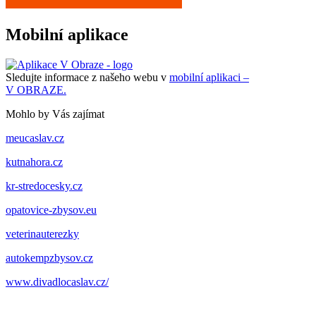
Mobilní aplikace
Sledujte informace z našeho webu v
mobilní aplikaci –
V OBRAZE.
Mohlo by Vás zajímat
meucaslav.cz
kutnahora.cz
kr-stredocesky.cz
opatovice-zbysov.eu
veterinauterezky
autokempzbysov.cz
www.divadlocaslav.cz/