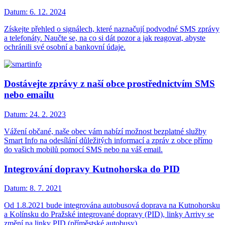
Datum:
6. 12. 2024
Získejte přehled o signálech, které naznačují podvodné SMS zprávy
a telefonáty. Naučte se, na co si dát pozor a jak reagovat, abyste
ochránili své osobní a bankovní údaje.
Dostávejte zprávy z naší obce prostřednictvím SMS
nebo emailu
Datum:
24. 2. 2023
Vážení občané, naše obec vám nabízí možnost bezplatné služby
Smart Info na odesílání důležitých informací a zpráv z obce přímo
do vašich mobilů pomocí SMS nebo na váš email.
Integrování dopravy Kutnohorska do PID
Datum:
8. 7. 2021
Od 1.8.2021 bude integrována autobusová doprava na Kutnohorsku
a Kolínsku do Pražské integrované dopravy (PID), linky Arrivy se
změní na linky PID (příměstské autobusy).