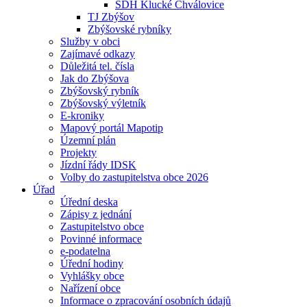
SDH Klucké Chválovice
TJ Zbýšov
Zbýšovské rybníky
Služby v obci
Zajímavé odkazy
Důležitá tel. čísla
Jak do Zbýšova
Zbýšovský rybník
Zbýšovský výletník
E-kroniky
Mapový portál Mapotip
Územní plán
Projekty
Jízdní řády IDSK
Volby do zastupitelstva obce 2026
Úřad
Úřední deska
Zápisy z jednání
Zastupitelstvo obce
Povinné informace
e-podatelna
Úřední hodiny
Vyhlášky obce
Nařízení obce
Informace o zpracování osobních údajů