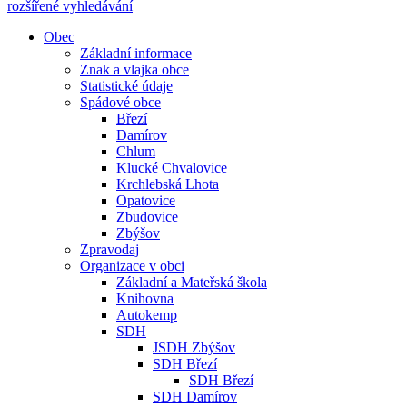
rozšířené vyhledávání
Obec
Základní informace
Znak a vlajka obce
Statistické údaje
Spádové obce
Březí
Damírov
Chlum
Klucké Chvalovice
Krchlebská Lhota
Opatovice
Zbudovice
Zbýšov
Zpravodaj
Organizace v obci
Základní a Mateřská škola
Knihovna
Autokemp
SDH
JSDH Zbýšov
SDH Březí
SDH Březí
SDH Damírov