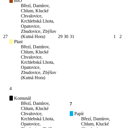
BIO
Březí, Damírov,
Chlum, Klucké
Chvalovice,
Krchlebská Lhota,
Opatovice,
Zbudovice, Zbýšov
27
(Kutná Hora)
29
30
31
1
2
Plast
Březí, Damírov,
Chlum, Klucké
Chvalovice,
Krchlebská Lhota,
Opatovice,
Zbudovice, Zbýšov
(Kutná Hora)
4
Komunál
Březí, Damírov,
7
Chlum, Klucké
Chvalovice,
Papír
Krchlebská Lhota,
Březí, Damírov,
Opatovice,
Chlum, Klucké