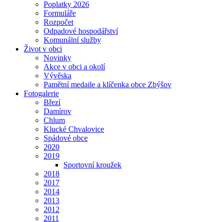
Poplatky 2026
Formuláře
Rozpočet
Odpadové hospodářství
Komunální služby
Život v obci
Novinky
Akce v obci a okolí
Vývěska
Pamětní medaile a klíčenka obce Zbýšov
Fotogalerie
Březí
Damírov
Chlum
Klucké Chvalovice
Spádové obce
2020
2019
Sportovní kroužek
2018
2017
2014
2013
2012
2011