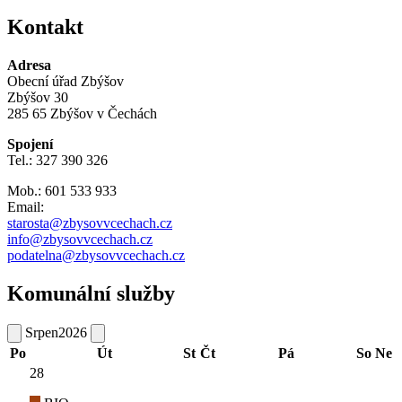
Kontakt
Adresa
Obecní úřad Zbýšov
Zbýšov 30
285 65 Zbýšov v Čechách
Spojení
Tel.: 327 390 326
Mob.: 601 533 933
Email:
starosta@zbysovvcechach.cz
info@zbysovvcechach.cz
podatelna@zbysovvcechach.cz
Komunální služby
Srpen
2026
Po
Út
St
Čt
Pá
So
Ne
28