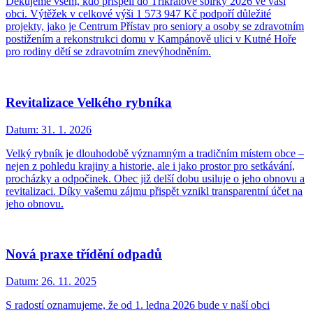
Děkujeme všem, kdo přispěli do Tříkrálové sbírky 2026 ve vaší
obci. Výtěžek v celkové výši 1 573 947 Kč podpoří důležité
projekty, jako je Centrum Přístav pro seniory a osoby se zdravotním
postižením a rekonstrukci domu v Kampánově ulici v Kutné Hoře
pro rodiny dětí se zdravotním znevýhodněním.
Revitalizace Velkého rybníka
Datum:
31. 1. 2026
Velký rybník je dlouhodobě významným a tradičním místem obce –
nejen z pohledu krajiny a historie, ale i jako prostor pro setkávání,
procházky a odpočinek. Obec již delší dobu usiluje o jeho obnovu a
revitalizaci. Díky vašemu zájmu přispět vznikl transparentní účet na
jeho obnovu.
Nová praxe třídění odpadů
Datum:
26. 11. 2025
S radostí oznamujeme, že od 1. ledna 2026 bude v naší obci