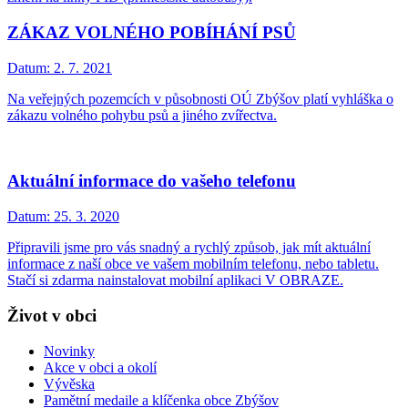
ZÁKAZ VOLNÉHO POBÍHÁNÍ PSŮ
Datum:
2. 7. 2021
Na veřejných pozemcích v působnosti OÚ Zbýšov platí vyhláška o
zákazu volného pohybu psů a jiného zvířectva.
Aktuální informace do vašeho telefonu
Datum:
25. 3. 2020
Připravili jsme pro vás snadný a rychlý způsob, jak mít aktuální
informace z naší obce ve vašem mobilním telefonu, nebo tabletu.
Stačí si zdarma nainstalovat mobilní aplikaci V OBRAZE.
Život v obci
Novinky
Akce v obci a okolí
Vývěska
Pamětní medaile a klíčenka obce Zbýšov