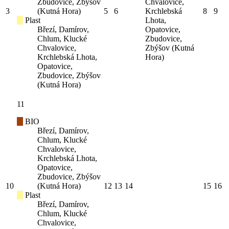
Zbudovice, Zbýšov
Chvalovice,
3
(Kutná Hora)
5
6
Krchlebská
8
9
Plast
Lhota,
Březí, Damírov,
Opatovice,
Chlum, Klucké
Zbudovice,
Chvalovice,
Zbýšov (Kutná
Krchlebská Lhota,
Hora)
Opatovice,
Zbudovice, Zbýšov
(Kutná Hora)
11
BIO
Březí, Damírov,
Chlum, Klucké
Chvalovice,
Krchlebská Lhota,
Opatovice,
Zbudovice, Zbýšov
10
(Kutná Hora)
12
13
14
15
16
Plast
Březí, Damírov,
Chlum, Klucké
Chvalovice,