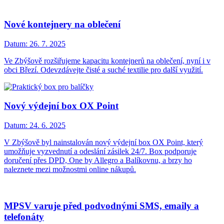
Nové kontejnery na oblečení
Datum:
26. 7. 2025
Ve Zbýšově rozšiřujeme kapacitu kontejnerů na oblečení, nyní i v
obci Březí. Odevzdávejte čisté a suché textilie pro další využití.
Nový výdejní box OX Point
Datum:
24. 6. 2025
V Zbýšově byl nainstalován nový výdejní box OX Point, který
umožňuje vyzvednutí a odeslání zásilek 24/7. Box podporuje
doručení přes DPD, One by Allegro a Balíkovnu, a brzy ho
naleznete mezi možnostmi online nákupů.
MPSV varuje před podvodnými SMS, emaily a
telefonáty