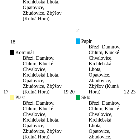
Krchlebská Lhota,
Opatovice,
Zbudovice, Zbýšov
(Kutná Hora)
21
Papír
18
Březí, Damírov,
Komunál
Chlum, Klucké
Březí, Damírov,
Chvalovice,
Chlum, Klucké
Krchlebská
Chvalovice,
Lhota,
Krchlebská Lhota,
Opatovice,
Opatovice,
Zbudovice,
Zbudovice, Zbýšov
Zbýšov (Kutná
17
(Kutná Hora)
19
20
Hora)
22
23
Plast
Sklo
Březí, Damírov,
Březí, Damírov,
Chlum, Klucké
Chlum, Klucké
Chvalovice,
Chvalovice,
Krchlebská Lhota,
Krchlebská
Opatovice,
Lhota,
Zbudovice, Zbýšov
Opatovice,
(Kutná Hora)
Zbudovice,