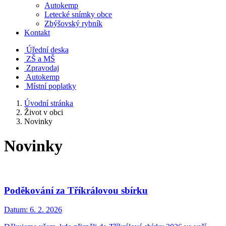
Autokemp
Letecké snímky obce
Zbýšovský rybník
Kontakt
Úřední deska
ZŠ a MŠ
Zpravodaj
Autokemp
Místní poplatky
Úvodní stránka
Život v obci
Novinky
Novinky
Poděkování za Tříkrálovou sbírku
Datum:
6. 2. 2026