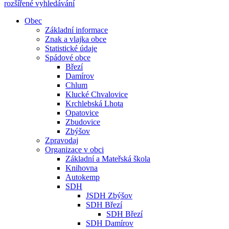
rozšířené vyhledávání
Obec
Základní informace
Znak a vlajka obce
Statistické údaje
Spádové obce
Březí
Damírov
Chlum
Klucké Chvalovice
Krchlebská Lhota
Opatovice
Zbudovice
Zbýšov
Zpravodaj
Organizace v obci
Základní a Mateřská škola
Knihovna
Autokemp
SDH
JSDH Zbýšov
SDH Březí
SDH Březí
SDH Damírov