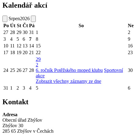
Kalendář akcí
Srpen
2026
Po
Út
St
Čt
Pá
So
Ne
27
28
29
30
31
1
2
3
4
5
6
7
8
9
10
11
12
13
14
15
16
17
18
19
20
21
22
23
29
2
24
25
26
27
28
6. ročník Potěžského moped klubu
Sportovní
30
akce
Zobrazit všechny záznamy ze dne
31
1
2
3
4
5
6
Kontakt
Adresa
Obecní úřad Zbýšov
Zbýšov 30
285 65 Zbýšov v Čechách