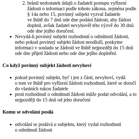
bránil nedostatek údajů o žadateli postupu vyřízení
žádosti o informaci podle tohoto zákona, zejména podle
§ 14a nebo 15, povinný subjekt vyzval žadatele
ve lhůtě do 7 dnů ode dne podání žádosti, aby žádost
doplnil, avšak žadatel nevyhověl této výzvě do 30 dnů
ode dne jejího doručení.
Nevydá-li povinný subjekt rozhodnutí o odmítnutí žádosti,
nebo pokud povinný subjekt žádost neodloží, poskytne
informaci v souladu se žádostí ve lhůtě nejpozději do 15 dnů
ode dne přijetí žádosti nebo ode dne jejího doplnění.
Co když povinný subjekt žádosti nevyhoví
pokud povinný subjekt, byť i jen z části, nevyhoví, vydá
o tom ve lhůtě pro vyřízení žádosti rozhodnutí, které se doručí
do vlastních rukou žadatele
proti rozhodnutí o odmítnutí žádosti může podat odvolání, a to
nejpozději do 15 dnů od jeho doručení
Komu se odvolání posílá
odvolání se podává u subjektu, který vydal rozhodnutí
o odmítnutí žádosti