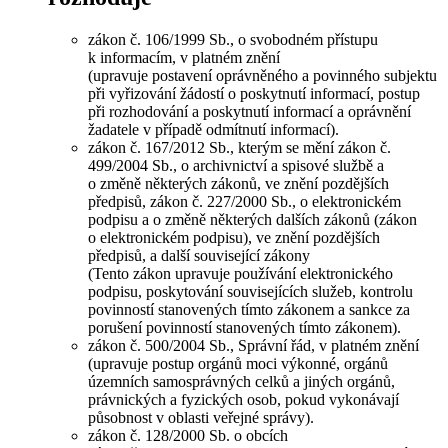
zákon č. 106/1999 Sb., o svobodném přístupu
k informacím, v platném znění
(upravuje postavení oprávněného a povinného subjektu
při vyřizování žádostí o poskytnutí informací, postup
při rozhodování a poskytnutí informací a oprávnění
žadatele v případě odmítnutí informací).
zákon č. 167/2012 Sb., kterým se mění zákon č.
499/2004 Sb., o archivnictví a spisové službě a
o změně některých zákonů, ve znění pozdějších
předpisů, zákon č. 227/2000 Sb., o elektronickém
podpisu a o změně některých dalších zákonů (zákon
o elektronickém podpisu), ve znění pozdějších
předpisů, a další související zákony
(Tento zákon upravuje používání elektronického
podpisu, poskytování souvisejících služeb, kontrolu
povinností stanovených tímto zákonem a sankce za
porušení povinností stanovených tímto zákonem).
zákon č. 500/2004 Sb., Správní řád, v platném znění
(upravuje postup orgánů moci výkonné, orgánů
územních samosprávných celků a jiných orgánů,
právnických a fyzických osob, pokud vykonávají
působnost v oblasti veřejné správy).
zákon č. 128/2000 Sb. o obcích