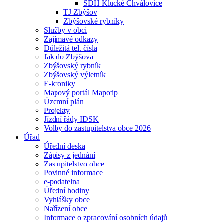
SDH Klucké Chválovice
TJ Zbýšov
Zbýšovské rybníky
Služby v obci
Zajímavé odkazy
Důležitá tel. čísla
Jak do Zbýšova
Zbýšovský rybník
Zbýšovský výletník
E-kroniky
Mapový portál Mapotip
Územní plán
Projekty
Jízdní řády IDSK
Volby do zastupitelstva obce 2026
Úřad
Úřední deska
Zápisy z jednání
Zastupitelstvo obce
Povinné informace
e-podatelna
Úřední hodiny
Vyhlášky obce
Nařízení obce
Informace o zpracování osobních údajů