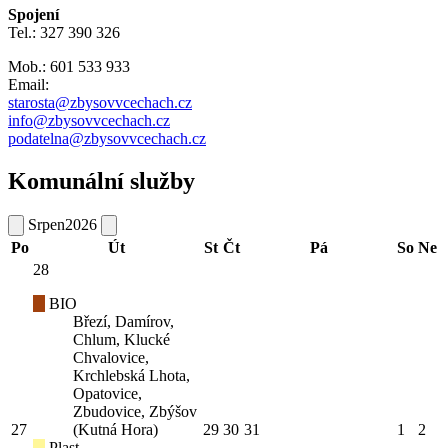
Spojení
Tel.: 327 390 326
Mob.: 601 533 933
Email:
starosta@zbysovvcechach.cz
info@zbysovvcechach.cz
podatelna@zbysovvcechach.cz
Komunální služby
Srpen
2026
Po
Út
St
Čt
Pá
So
Ne
28
BIO
Březí, Damírov,
Chlum, Klucké
Chvalovice,
Krchlebská Lhota,
Opatovice,
Zbudovice, Zbýšov
27
(Kutná Hora)
29
30
31
1
2
Plast