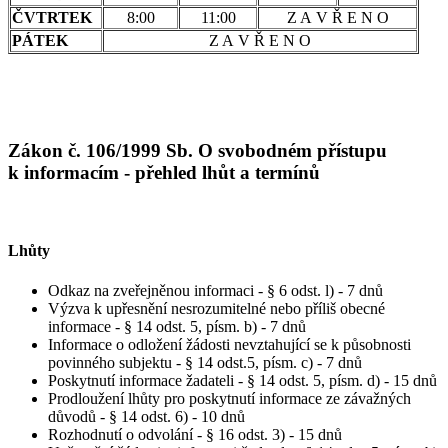
ČVTRTEK
8:00
11:00
Z A V Ř E N O
PÁTEK
Z A V Ř E N O
Zákon č. 106/1999 Sb. O svobodném přístupu
k informacím - přehled lhůt a termínů
Lhůty
Odkaz na zveřejněnou informaci - § 6 odst. l) - 7 dnů
Výzva k upřesnění nesrozumitelné nebo příliš obecné
informace - § 14 odst. 5, písm. b) - 7 dnů
Informace o odložení žádosti nevztahující se k působnosti
povinného subjektu - § 14 odst.5, písm. c) - 7 dnů
Poskytnutí informace žadateli - § 14 odst. 5, písm. d) - 15 dnů
Prodloužení lhůty pro poskytnutí informace ze závažných
důvodů - § 14 odst. 6) - 10 dnů
Rozhodnutí o odvolání - § 16 odst. 3) - 15 dnů