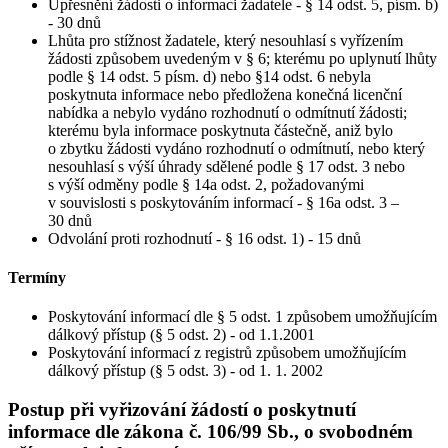
Upřesnění žádosti o informaci žadatele - § 14 odst. 5, písm. b)
- 30 dnů
Lhůta pro stížnost žadatele, který nesouhlasí s vyřízením
žádosti způsobem uvedeným v § 6; kterému po uplynutí lhůty
podle § 14 odst. 5 písm. d) nebo §14 odst. 6 nebyla
poskytnuta informace nebo předložena konečná licenční
nabídka a nebylo vydáno rozhodnutí o odmítnutí žádosti;
kterému byla informace poskytnuta částečně, aniž bylo
o zbytku žádosti vydáno rozhodnutí o odmítnutí, nebo který
nesouhlasí s výší úhrady sdělené podle § 17 odst. 3 nebo
s výší odměny podle § 14a odst. 2, požadovanými
v souvislosti s poskytováním informací - § 16a odst. 3 –
30 dnů
Odvolání proti rozhodnutí - § 16 odst. 1) - 15 dnů
Termíny
Poskytování informací dle § 5 odst. 1 způsobem umožňujícím
dálkový přístup (§ 5 odst. 2) - od 1.1.2001
Poskytování informací z registrů způsobem umožňujícím
dálkový přístup (§ 5 odst. 3) - od 1. 1. 2002
Postup při vyřizování žádostí o poskytnutí
informace dle zákona č. 106/99 Sb., o svobodném