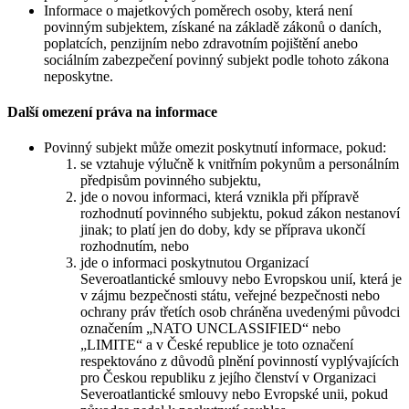
Informace o majetkových poměrech osoby, která není
povinným subjektem, získané na základě zákonů o daních,
poplatcích, penzijním nebo zdravotním pojištění anebo
sociálním zabezpečení povinný subjekt podle tohoto zákona
neposkytne.
Další omezení práva na informace
Povinný subjekt může omezit poskytnutí informace, pokud:
se vztahuje výlučně k vnitřním pokynům a personálním
předpisům povinného subjektu,
jde o novou informaci, která vznikla při přípravě
rozhodnutí povinného subjektu, pokud zákon nestanoví
jinak; to platí jen do doby, kdy se příprava ukončí
rozhodnutím, nebo
jde o informaci poskytnutou Organizací
Severoatlantické smlouvy nebo Evropskou unií, která je
v zájmu bezpečnosti státu, veřejné bezpečnosti nebo
ochrany práv třetích osob chráněna uvedenými původci
označením „NATO UNCLASSIFIED“ nebo
„LIMITE“ a v České republice je toto označení
respektováno z důvodů plnění povinností vyplývajících
pro Českou republiku z jejího členství v Organizaci
Severoatlantické smlouvy nebo Evropské unii, pokud