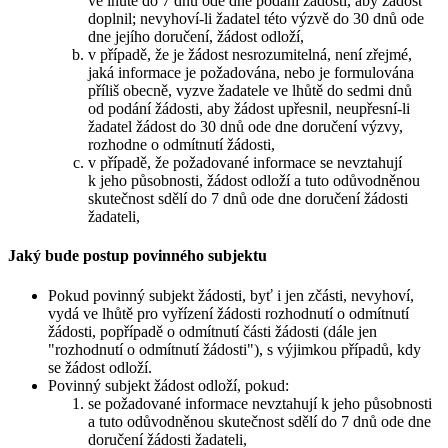
ve lhůtě do 7 dnů ode dne podání žádosti, aby žádost
doplnil; nevyhoví-li žadatel této výzvě do 30 dnů ode
dne jejího doručení, žádost odloží,
v případě, že je žádost nesrozumitelná, není zřejmé,
jaká informace je požadována, nebo je formulována
příliš obecně, vyzve žadatele ve lhůtě do sedmi dnů
od podání žádosti, aby žádost upřesnil, neupřesní-li
žadatel žádost do 30 dnů ode dne doručení výzvy,
rozhodne o odmítnutí žádosti,
v případě, že požadované informace se nevztahují
k jeho působnosti, žádost odloží a tuto odůvodněnou
skutečnost sdělí do 7 dnů ode dne doručení žádosti
žadateli,
Jaký bude postup povinného subjektu
Pokud povinný subjekt žádosti, byť i jen zčásti, nevyhoví,
vydá ve lhůtě pro vyřízení žádosti rozhodnutí o odmítnutí
žádosti, popřípadě o odmítnutí části žádosti (dále jen
"rozhodnutí o odmítnutí žádosti"), s výjimkou případů, kdy
se žádost odloží.
Povinný subjekt žádost odloží, pokud:
se požadované informace nevztahují k jeho působnosti
a tuto odůvodněnou skutečnost sdělí do 7 dnů ode dne
doručení žádosti žadateli,