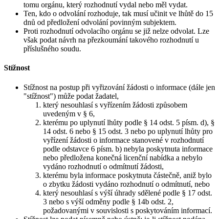
tomu orgánu, který rozhodnutí vydal nebo měl vydat.
Ten, kdo o odvolání rozhoduje, tak musí učinit ve lhůtě do 15
dnů od předložení odvolání povinným subjektem.
Proti rozhodnutí odvolacího orgánu se již nelze odvolat. Lze
však podat návrh na přezkoumání takového rozhodnutí u
příslušného soudu.
Stížnost
Stížnost na postup při vyřizování žádosti o informace (dále jen
"stížnost") může podat žadatel,
který nesouhlasí s vyřízením žádosti způsobem
uvedeným v § 6,
kterému po uplynutí lhůty podle § 14 odst. 5 písm. d), §
14 odst. 6 nebo § 15 odst. 3 nebo po uplynutí lhůty pro
vyřízení žádosti o informace stanovené v rozhodnutí
podle odstavce 6 písm. b) nebyla poskytnuta informace
nebo předložena konečná licenční nabídka a nebylo
vydáno rozhodnutí o odmítnutí žádosti,
kterému byla informace poskytnuta částečně, aniž bylo
o zbytku žádosti vydáno rozhodnutí o odmítnutí, nebo
který nesouhlasí s výší úhrady sdělené podle § 17 odst.
3 nebo s výší odměny podle § 14b odst. 2,
požadovanými v souvislosti s poskytováním informací.