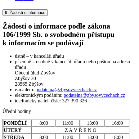
9.
Žádosti o informace
Žádosti o informace podle zákona
106/1999 Sb. o svobodném přístupu
k informacím se podávají
ústně – v kanceláři úřadu
písemně – osobně v kanceláři úřadu nebo poštou na adresu
úřadu
Obecní úřad Zbýšov
Zbýšov 30
28565 Zbýšov
e-mailem:
podatelna@zbysovvcechach.cz
elektronickým podáním:
podatelna@zbysovvcechach.cz
telefonicky na tel. čísle: 327 390 326
Úřední hodiny
PONDĚLÍ
8:00
11:00
13:00
16:00
ÚTERÝ
Z A V Ř E N O
STŘEDA
8:00
11:00
13:00
18:00