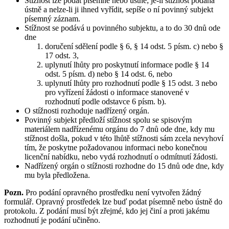
Stížnost lze podat písemně nebo ústně; je-li stížnost podána
ústně a nelze-li ji ihned vyřídit, sepíše o ní povinný subjekt
písemný záznam.
Stížnost se podává u povinného subjektu, a to do 30 dnů ode
dne
doručení sdělení podle § 6, § 14 odst. 5 písm. c) nebo §
17 odst. 3,
uplynutí lhůty pro poskytnutí informace podle § 14
odst. 5 písm. d) nebo § 14 odst. 6, nebo
uplynutí lhůty pro rozhodnutí podle § 15 odst. 3 nebo
pro vyřízení žádosti o informace stanovené v
rozhodnutí podle odstavce 6 písm. b).
O stížnosti rozhoduje nadřízený orgán.
Povinný subjekt předloží stížnost spolu se spisovým
materiálem nadřízenému orgánu do 7 dnů ode dne, kdy mu
stížnost došla, pokud v této lhůtě stížnosti sám zcela nevyhoví
tím, že poskytne požadovanou informaci nebo konečnou
licenční nabídku, nebo vydá rozhodnutí o odmítnutí žádosti.
Nadřízený orgán o stížnosti rozhodne do 15 dnů ode dne, kdy
mu byla předložena.
Pozn.
Pro podání opravného prostředku není vytvořen žádný
formulář. Opravný prostředek lze buď podat písemně nebo ústně do
protokolu. Z podání musí být zřejmé, kdo jej činí a proti jakému
rozhodnutí je podání učiněno.