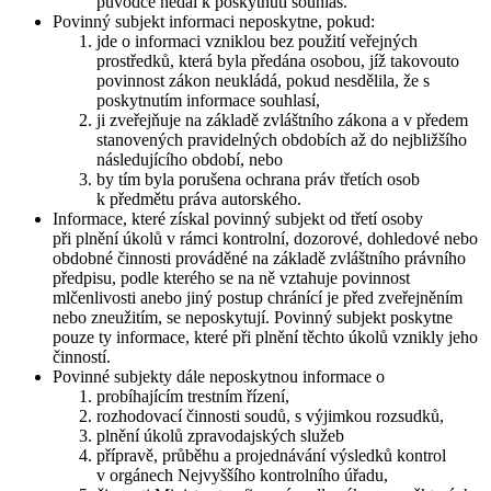
původce nedal k poskytnutí souhlas.
Povinný subjekt informaci neposkytne, pokud:
jde o informaci vzniklou bez použití veřejných
prostředků, která byla předána osobou, jíž takovouto
povinnost zákon neukládá, pokud nesdělila, že s
poskytnutím informace souhlasí,
ji zveřejňuje na základě zvláštního zákona a v předem
stanovených pravidelných obdobích až do nejbližšího
následujícího období, nebo
by tím byla porušena ochrana práv třetích osob
k předmětu práva autorského.
Informace, které získal povinný subjekt od třetí osoby
při plnění úkolů v rámci kontrolní, dozorové, dohledové nebo
obdobné činnosti prováděné na základě zvláštního právního
předpisu, podle kterého se na ně vztahuje povinnost
mlčenlivosti anebo jiný postup chránící je před zveřejněním
nebo zneužitím, se neposkytují. Povinný subjekt poskytne
pouze ty informace, které při plnění těchto úkolů vznikly jeho
činností.
Povinné subjekty dále neposkytnou informace o
probíhajícím trestním řízení,
rozhodovací činnosti soudů, s výjimkou rozsudků,
plnění úkolů zpravodajských služeb
přípravě, průběhu a projednávání výsledků kontrol
v orgánech Nejvyššího kontrolního úřadu,