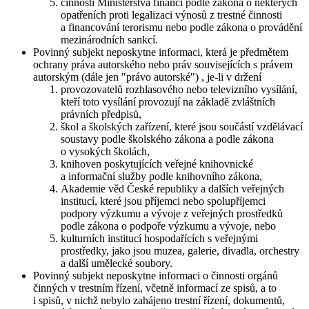
činnosti Ministerstva financí podle zákona o některých
opatřeních proti legalizaci výnosů z trestné činnosti
a financování terorismu nebo podle zákona o provádění
mezinárodních sankcí.
Povinný subjekt neposkytne informaci, která je předmětem
ochrany práva autorského nebo práv souvisejících s právem
autorským (dále jen "právo autorské") , je-li v držení
provozovatelů rozhlasového nebo televizního vysílání,
kteří toto vysílání provozují na základě zvláštních
právních předpisů,
škol a školských zařízení, které jsou součástí vzdělávací
soustavy podle školského zákona a podle zákona
o vysokých školách,
knihoven poskytujících veřejné knihovnické
a informační služby podle knihovního zákona,
Akademie věd České republiky a dalších veřejných
institucí, které jsou příjemci nebo spolupříjemci
podpory výzkumu a vývoje z veřejných prostředků
podle zákona o podpoře výzkumu a vývoje, nebo
kulturních institucí hospodařících s veřejnými
prostředky, jako jsou muzea, galerie, divadla, orchestry
a další umělecké soubory.
Povinný subjekt neposkytne informaci o činnosti orgánů
činných v trestním řízení, včetně informací ze spisů, a to
i spisů, v nichž nebylo zahájeno trestní řízení, dokumentů,