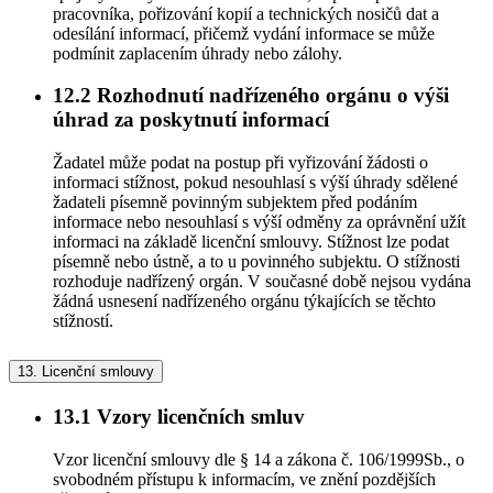
pracovníka, pořizování kopií a technických nosičů dat a
odesílání informací, přičemž vydání informace se může
podmínit zaplacením úhrady nebo zálohy.
12.2
Rozhodnutí nadřízeného orgánu o výši
úhrad za poskytnutí informací
Žadatel může podat na postup při vyřizování žádosti o
informaci stížnost, pokud nesouhlasí s výší úhrady sdělené
žadateli písemně povinným subjektem před podáním
informace nebo nesouhlasí s výší odměny za oprávnění užít
informaci na základě licenční smlouvy. Stížnost lze podat
písemně nebo ústně, a to u povinného subjektu. O stížnosti
rozhoduje nadřízený orgán. V současné době nejsou vydána
žádná usnesení nadřízeného orgánu týkajících se těchto
stížností.
13.
Licenční smlouvy
13.1
Vzory licenčních smluv
Vzor licenční smlouvy dle § 14 a zákona č. 106/1999Sb., o
svobodném přístupu k informacím, ve znění pozdějších