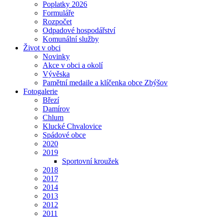
Poplatky 2026
Formuláře
Rozpočet
Odpadové hospodářství
Komunální služby
Život v obci
Novinky
Akce v obci a okolí
Vývěska
Pamětní medaile a klíčenka obce Zbýšov
Fotogalerie
Březí
Damírov
Chlum
Klucké Chvalovice
Spádové obce
2020
2019
Sportovní kroužek
2018
2017
2014
2013
2012
2011