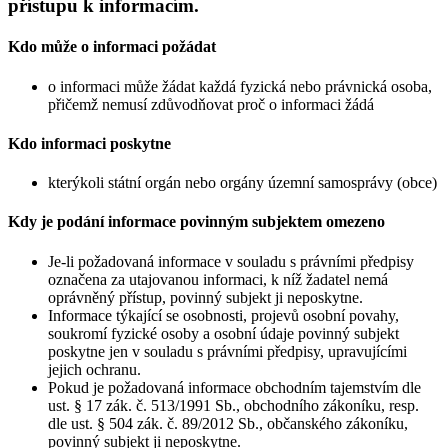
přístupu k informacím.
Kdo může o informaci požádat
o informaci může žádat každá fyzická nebo právnická osoba,
přičemž nemusí zdůvodňovat proč o informaci žádá
Kdo informaci poskytne
kterýkoli státní orgán nebo orgány územní samosprávy (obce)
Kdy je podání informace povinným subjektem omezeno
Je-li požadovaná informace v souladu s právními předpisy
označena za utajovanou informaci, k níž žadatel nemá
oprávněný přístup, povinný subjekt ji neposkytne.
Informace týkající se osobnosti, projevů osobní povahy,
soukromí fyzické osoby a osobní údaje povinný subjekt
poskytne jen v souladu s právními předpisy, upravujícími
jejich ochranu.
Pokud je požadovaná informace obchodním tajemstvím dle
ust. § 17 zák. č. 513/1991 Sb., obchodního zákoníku, resp.
dle ust. § 504 zák. č. 89/2012 Sb., občanského zákoníku,
povinný subjekt ji neposkytne.