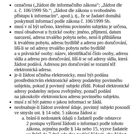
označena („žádost dle informačního zákona“; „žádost dle
z. č. 106/1999 Sb.“; „žádost dle zákona o svobodném
přístupu k informacím“, apod.), tj., že se žadatel domáhá
poskytnutí informací podle zákona č. 106/1999 Sb.
musí v ní být určeno, kterému povinném subjektu je určena,
musí obsahovat u fyzické osoby: jméno, příjmení, datum
narození, adresu trvalého pobytu nebo, není-li přihlášena
k trvalému pobytu, adresu bydliště a adresu pro doručování,
liší-li se od adresy trvalého pobytu nebo bydliště
a u právnické osoby: název, identifikační číslo osoby, adresu
sídla a adresu pro doručování, liší-li se od adresy sídla, která
žádost podává. Adresou pro doručování se rozumí též
elektronická adresa.
je-li žádost učiněna elektronicky, musí být podána
prostřednictvím elektronické adresy podatelny povinného
subjektu, pokud ji povinný subjekt zřídil. Pokud elektronické
adresy podatelny nejsou zveřejněny, postačí podání
na jakoukoliv elektronickou adresu povinného subjektu.
musí z ní být patrno o jakou informaci se žádá.
neobsahuje-li žádost uvedené údaje, povinný subjekt posoudí
ve smyslu ust. § 14 odst. 5 zákona žádost a:
brání-li nedostatek údajů o žadateli podle odstavce
2 postupu vyřízení žádosti o informaci podle tohoto
zákona, zejména podle § 14a nebo 15, vyzve žadatele