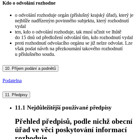
Kdo o odvolání rozhodne
o odvolání rozhoduje orgán (příslušný krajský úřad), který je
nejblíže nadřízeným povinného subjektu, který rozhodnutí
vydal
ten, kdo o odvolání rozhoduje, tak musí učinit ve lhůtě
do 15 dnů od předložení odvolání tím, kdo rozhodnutí vydal
proti rozhodnutí odvolacího orgánu se již nelze odvolat. Lze
však podat návrh na přezkoumání takového rozhodnutí
u příslušného soudu.
10.
Příjem podání a podnětů
Podatelna
11.
Předpisy
11.1
Nejdůležitější používané předpisy
Přehled předpisů, podle nichž obecní
úřad ve věci poskytování informací
rozhoduje