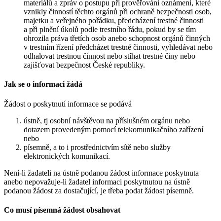
materiálů a zpráv o postupu při prověřování oznámení, které
vznikly činností těchto orgánů při ochraně bezpečnosti osob,
majetku a veřejného pořádku, předcházení trestné činnosti
a při plnění úkolů podle trestního řádu, pokud by se tím
ohrozila práva třetích osob anebo schopnost orgánů činných
v trestním řízení předcházet trestné činnosti, vyhledávat nebo
odhalovat trestnou činnost nebo stíhat trestné činy nebo
zajišťovat bezpečnost České republiky.
Jak se o informaci žádá
Žádost o poskytnutí informace se podává
ústně, tj osobní návštěvou na příslušném orgánu nebo
dotazem provedeným pomocí telekomunikačního zařízení
nebo
písemně, a to i prostřednictvím sítě nebo služby
elektronických komunikací.
Není-li žadateli na ústně podanou žádost informace poskytnuta
anebo nepovažuje-li žadatel informaci poskytnutou na ústně
podanou žádost za dostačující, je třeba podat žádost písemně.
Co musí písemná žádost obsahovat