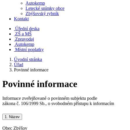
Autokemp
Letecké snímky obce
Zbýšovský rybník
Kontakt
Úřední deska
ZŠ a MŠ
Zpravodaj
Autokemp
Místní poplatky
Úvodní stránka
Úřad
Povinné informace
Povinné informace
Informace zveřejňované o povinném subjektu podle
zákona č. 106/1999 Sb., o svobodném přístupu k informacím
1.
Název
Obec Zbýšov