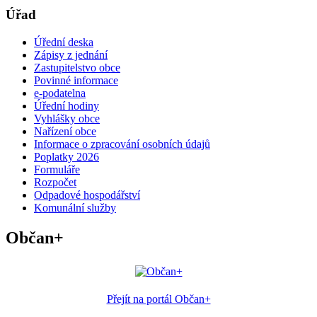
Úřad
Úřední deska
Zápisy z jednání
Zastupitelstvo obce
Povinné informace
e-podatelna
Úřední hodiny
Vyhlášky obce
Nařízení obce
Informace o zpracování osobních údajů
Poplatky 2026
Formuláře
Rozpočet
Odpadové hospodářství
Komunální služby
Občan+
Přejít na portál Občan+