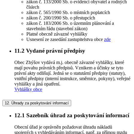
zákon č. 133/2000 Sb. o evidenci obyvatel a rodných
číslech
zákon č. 565/1990 Sb. o místních poplatcích
zákon č. 200/1990 Sb. o přestupcích
zákon č. 183/2006 Sb. o územním plánování a
stavebním řádu (stavební zákon)
Platné obecně závazné vyhlášky
Usnesení ze zasedání zastupitelstva obce
zde
11.2
Vydané právní předpisy
Obec Zbýšov vydává m.j. obecně závazné vyhlášky, které
mají povahu právních předpisů. Vznikem a účinky se tyto
právní akty odlišují. Jedná se o statutární předpisy (statuty),
vnitřní předpisy (interní instrukce, směrnice, pokyny), veřejné
vyhlášky a jiná opatření.
Vyhlášky obce
12.
Úhrady za poskytování informací
12.1
Sazebník úhrad za poskytování informací
Obecní úřad je oprávněn požadovat úhradu nákladů
spojených s vyhledáváním informací, např. za přímou mzdu