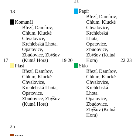
21
Papír
18
Březí, Damírov,
Komunál
Chlum, Klucké
Březí, Damírov,
Chvalovice,
Chlum, Klucké
Krchlebská
Chvalovice,
Lhota,
Krchlebská Lhota,
Opatovice,
Opatovice,
Zbudovice,
Zbudovice, Zbýšov
Zbýšov (Kutná
17
(Kutná Hora)
19
20
Hora)
22
23
Plast
Sklo
Březí, Damírov,
Březí, Damírov,
Chlum, Klucké
Chlum, Klucké
Chvalovice,
Chvalovice,
Krchlebská Lhota,
Krchlebská
Opatovice,
Lhota,
Zbudovice, Zbýšov
Opatovice,
(Kutná Hora)
Zbudovice,
Zbýšov (Kutná
Hora)
25