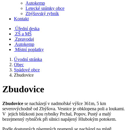
Autokemp
Letecké snímky obce
Zbýšovský rybník
Kontakt
Úřední deska
ZŠ a MŠ
Zpravodaj
Autokemp
Místní poplatky
Úvodní stránka
Obec
Spádové obce
Zbudovice
Zbudovice
Zbudovice
se nacházejí v nadmořské výšce 361m, 5 km
severovýchodně od Zbýšova. Vesnice je obklopena poli a loukami.
V jejich blízkosti jsou rybníky Prchal, Popov, Pustý a malý
bezejmenný rybníček při silnici napájený Hlubokým potokem.
Podle dostupných písemných pramenů se nacházel na místě