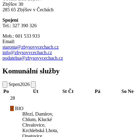
Zbýšov 30
285 65 Zbýšov v Čechách
Spojení
Tel.: 327 390 326
Mob.: 601 533 933
Email:
starosta@zbysovvcechach.cz
info@zbysovvcechach.cz
podatelna@zbysovvcechach.cz
Komunální služby
Srpen
2026
Po
Út
St
Čt
Pá
So
Ne
28
BIO
Březí, Damírov,
Chlum, Klucké
Chvalovice,
Krchlebská Lhota,
Opatovice,