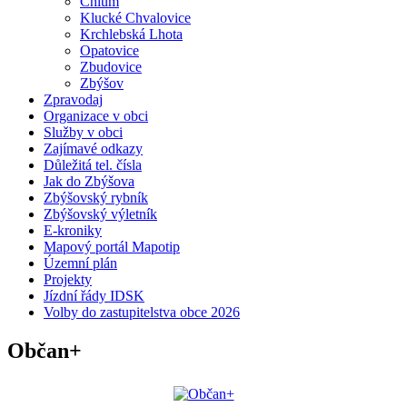
Chlum
Klucké Chvalovice
Krchlebská Lhota
Opatovice
Zbudovice
Zbýšov
Zpravodaj
Organizace v obci
Služby v obci
Zajímavé odkazy
Důležitá tel. čísla
Jak do Zbýšova
Zbýšovský rybník
Zbýšovský výletník
E-kroniky
Mapový portál Mapotip
Územní plán
Projekty
Jízdní řády IDSK
Volby do zastupitelstva obce 2026
Občan+