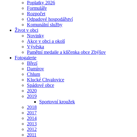
Poplatky 2026
Formuláře
Rozpočet
Odpadové hospodářství
Komunální služby
Život v obci
Novinky
Akce v obci a okolí
Vývěska
Pamětní medaile a klíčenka obce Zbýšov
Fotogalerie
Březí
Damírov
Chlum
Klucké Chvalovice
Spádové obce
2020
2019
Sportovní kroužek
2018
2017
2014
2013
2012
2011