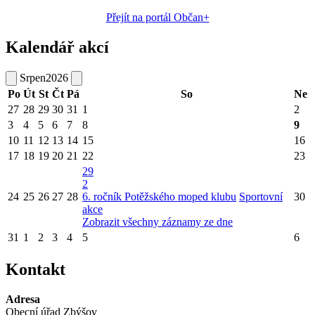
Přejít na portál Občan+
Kalendář akcí
Srpen
2026
Po
Út
St
Čt
Pá
So
Ne
27
28
29
30
31
1
2
3
4
5
6
7
8
9
10
11
12
13
14
15
16
17
18
19
20
21
22
23
29
2
24
25
26
27
28
6. ročník Potěžského moped klubu
Sportovní
30
akce
Zobrazit všechny záznamy ze dne
31
1
2
3
4
5
6
Kontakt
Adresa
Obecní úřad Zbýšov