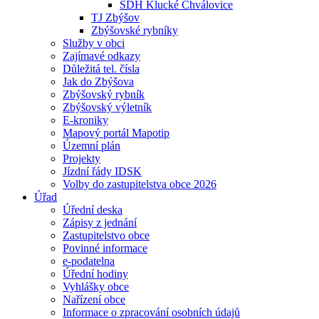
SDH Klucké Chválovice
TJ Zbýšov
Zbýšovské rybníky
Služby v obci
Zajímavé odkazy
Důležitá tel. čísla
Jak do Zbýšova
Zbýšovský rybník
Zbýšovský výletník
E-kroniky
Mapový portál Mapotip
Územní plán
Projekty
Jízdní řády IDSK
Volby do zastupitelstva obce 2026
Úřad
Úřední deska
Zápisy z jednání
Zastupitelstvo obce
Povinné informace
e-podatelna
Úřední hodiny
Vyhlášky obce
Nařízení obce
Informace o zpracování osobních údajů