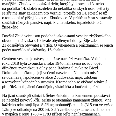
nynějších Zbudovic poplužní dvůr, který byl koncem 13. nebo
na počátku 14. století rozdělen do několika selských usedlostí a ty
se zřejmě staly základem pro vesnici, protože od 14. století se už
o tomto místě píše jako o vsi Zbudovice. V průběhu času se stávaly
součástí různých panství, např. krchlebského, tupadelského či
žlebského.
Dnešní Zbudovice jsou podobně jako ostatní vesnice zbýšovského
obvodu malá víska s 10 trvale obydlenými domy. Žije zde
21 dospělých obyvatel a 4 děti. O víkendech a prázdninách se jejich
počet navýší o návštěvníky 16 chalup.
Centrem vesnice je náves, na níž se nachází zvonička. V dubnu
roku 2018 byla zvonička z roku 1946 nahrazena novou, opět
dřevěnou zvoničkou z dílny pana Radima Slavíka ze Březí.
Dokonalou tečkou je její večerní nasvícení. Na tomto místě
se odehrávají společenské akce Zbudováků, např. zdobení
a rozsvícení vánočního stromku. Kromě toho se občané scházejí
při příležitosti pálení čarodějnic, vítání léta a loučení s prázdninami.
Na jižní straně při silnici k Šebestěnicům, na kamenném podstavci
se nachází kovový kříž. Místo je obehnáno kamennou zídkou. Vně
každého rohu stojí lípa. Stáří nejmohutnější z nich (315 cm ve výšce
1,3m) se odhaduje na 200 let. Stáří celého objektu není známo, ale
v mapách z roku 1780 – 1783 křížek ještě není zaznamenán.