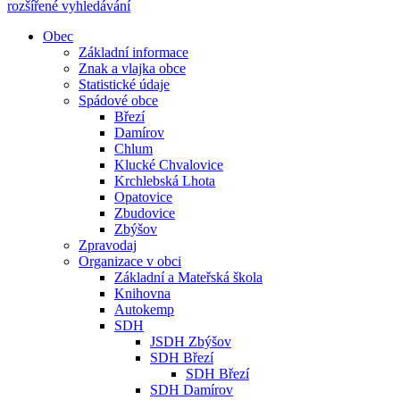
rozšířené vyhledávání
Obec
Základní informace
Znak a vlajka obce
Statistické údaje
Spádové obce
Březí
Damírov
Chlum
Klucké Chvalovice
Krchlebská Lhota
Opatovice
Zbudovice
Zbýšov
Zpravodaj
Organizace v obci
Základní a Mateřská škola
Knihovna
Autokemp
SDH
JSDH Zbýšov
SDH Březí
SDH Březí
SDH Damírov