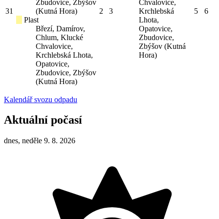
Zbudovice, Zbýšov
Chvalovice,
31
(Kutná Hora)
2
3
Krchlebská
5
6
Plast
Lhota,
Březí, Damírov,
Opatovice,
Chlum, Klucké
Zbudovice,
Chvalovice,
Zbýšov (Kutná
Krchlebská Lhota,
Hora)
Opatovice,
Zbudovice, Zbýšov
(Kutná Hora)
Kalendář svozu odpadu
Aktuální počasí
dnes, neděle 9. 8. 2026