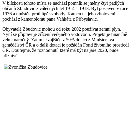
V blízkosti tohoto místa se nachází pomník se jmény čtyř padlých
občanů Zbudovic z válečných let 1914 – 1918. Byl postaven v roce
1936 a umístěn proti lípě svobody. Kámen na jeho zhotovení
pochází z kamenolomu pana Vaňkáta z Přibyslavic.
Obyvatelé Zbudovic mohou od roku 2002 používat zemní plyn.
Nyní se připravuje zřízení veřejného vodovodu. Projekt je finančně
velmi náročný. Zatím je zajištěn z 50% dotací z Ministerstva
zemědělství ČR a o další dotaci je požádán Fond životního prostředí
ČR. Doufejme, že rozhodnutí, které má být na jaře 2020, bude
příznivé.