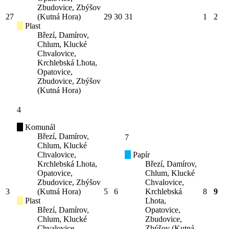
Zbudovice, Zbýšov
27
(Kutná Hora)
29
30
31
1
2
Plast
Březí, Damírov,
Chlum, Klucké
Chvalovice,
Krchlebská Lhota,
Opatovice,
Zbudovice, Zbýšov
(Kutná Hora)
4
Komunál
Březí, Damírov,
7
Chlum, Klucké
Chvalovice,
Papír
Krchlebská Lhota,
Březí, Damírov,
Opatovice,
Chlum, Klucké
Zbudovice, Zbýšov
Chvalovice,
3
(Kutná Hora)
5
6
Krchlebská
8
9
Plast
Lhota,
Březí, Damírov,
Opatovice,
Chlum, Klucké
Zbudovice,
Chvalovice,
Zbýšov (Kutná