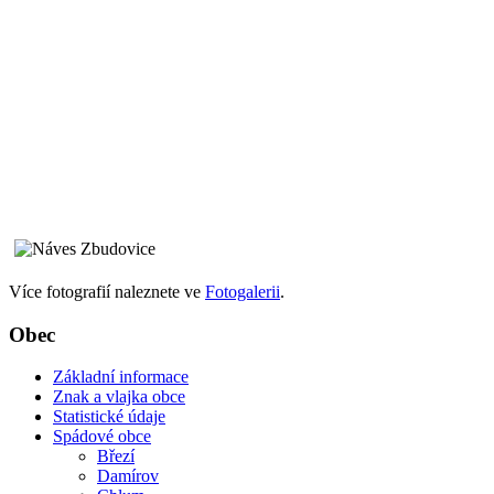
Více fotografií naleznete ve
Fotogalerii
.
Obec
Základní informace
Znak a vlajka obce
Statistické údaje
Spádové obce
Březí
Damírov