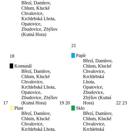
Březí, Damírov,
Chlum, Klucké
Chvalovice,
Krchlebská Lhota,
Opatovice,
Zbudovice, Zbýšov
(Kutná Hora)
21
Papír
18
Březí, Damírov,
Komunál
Chlum, Klucké
Březí, Damírov,
Chvalovice,
Chlum, Klucké
Krchlebská
Chvalovice,
Lhota,
Krchlebská Lhota,
Opatovice,
Opatovice,
Zbudovice,
Zbudovice, Zbýšov
Zbýšov (Kutná
17
(Kutná Hora)
19
20
Hora)
22
23
Plast
Sklo
Březí, Damírov,
Březí, Damírov,
Chlum, Klucké
Chlum, Klucké
Chvalovice,
Chvalovice,
Krchlebská Lhota,
Krchlebská