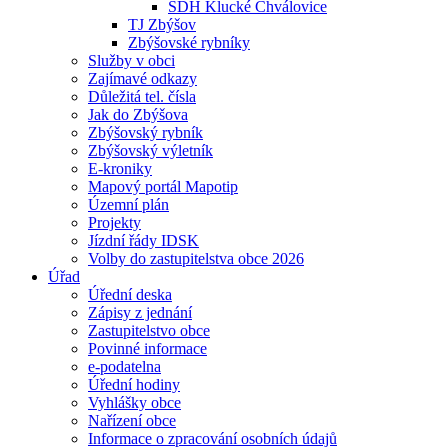
SDH Klucké Chválovice
TJ Zbýšov
Zbýšovské rybníky
Služby v obci
Zajímavé odkazy
Důležitá tel. čísla
Jak do Zbýšova
Zbýšovský rybník
Zbýšovský výletník
E-kroniky
Mapový portál Mapotip
Územní plán
Projekty
Jízdní řády IDSK
Volby do zastupitelstva obce 2026
Úřad
Úřední deska
Zápisy z jednání
Zastupitelstvo obce
Povinné informace
e-podatelna
Úřední hodiny
Vyhlášky obce
Nařízení obce
Informace o zpracování osobních údajů