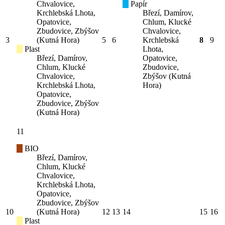
Chvalovice,
Papír
Krchlebská Lhota,
Březí, Damírov,
Opatovice,
Chlum, Klucké
Zbudovice, Zbýšov
Chvalovice,
3
(Kutná Hora)
5
6
Krchlebská
8
9
Plast
Lhota,
Březí, Damírov,
Opatovice,
Chlum, Klucké
Zbudovice,
Chvalovice,
Zbýšov (Kutná
Krchlebská Lhota,
Hora)
Opatovice,
Zbudovice, Zbýšov
(Kutná Hora)
11
BIO
Březí, Damírov,
Chlum, Klucké
Chvalovice,
Krchlebská Lhota,
Opatovice,
Zbudovice, Zbýšov
10
(Kutná Hora)
12
13
14
15
16
Plast