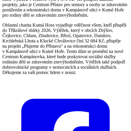
projekty, jako je Centrum Přístav pro seniory a osoby se zdravotním
postižením a rekonstrukci domu v Kampánově ulici v Kutné Hoře
pro rodiny dětí se zdravotním znevýhodněním.
Oblastní charita Kutná Hora vyjadřuje vděčnost všem, kteří přispěli
do Tříkrálové sbírky 2026. Výtěžek, který v obcích Zbýšov,
Čejkovice, Chlum, Zbudovice, Březí, Opatovice, Damírov,
Krchlebská Lhota a Klucké Chválovice činí 32 684 Kč, přispěje
na projekt „Plujeme do Přístavu“ a na rekonstrukci domu
v Kampánově ulici v Kutné Hoře. Tento dům se promění na nové
Centrum Kampánovka, které bude poskytovat sociální služby
rodinám dětí se zdravotním znevýhodněním. Výtěžek také podpoří
dobrovolnické programy v nemocnicích a sociálních službách.
Děkujeme za vaši pomoc lidem v nouzi.