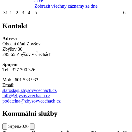
akce
Zobrazit všechny záznamy ze dne
31
1
2
3
4
5
6
Kontakt
Adresa
Obecní úřad Zbýšov
Zbýšov 30
285 65 Zbýšov v Čechách
Spojení
Tel.: 327 390 326
Mob.: 601 533 933
Email:
starosta@zbysovvcechach.cz
info@zbysovvcechach.cz
podatelna@zbysovvcechach.cz
Komunální služby
Srpen
2026