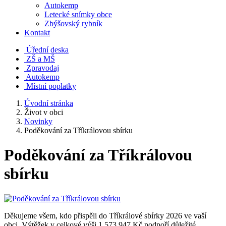
Autokemp
Letecké snímky obce
Zbýšovský rybník
Kontakt
Úřední deska
ZŠ a MŠ
Zpravodaj
Autokemp
Místní poplatky
Úvodní stránka
Život v obci
Novinky
Poděkování za Tříkrálovou sbírku
Poděkování za Tříkrálovou
sbírku
Děkujeme všem, kdo přispěli do Tříkrálové sbírky 2026 ve vaší
obci. Výtěžek v celkové výši 1 573 947 Kč podpoří důležité