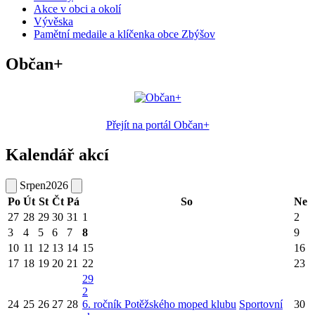
Akce v obci a okolí
Vývěska
Pamětní medaile a klíčenka obce Zbýšov
Občan+
Přejít na portál Občan+
Kalendář akcí
Srpen
2026
Po
Út
St
Čt
Pá
So
Ne
27
28
29
30
31
1
2
3
4
5
6
7
8
9
10
11
12
13
14
15
16
17
18
19
20
21
22
23
29
2
24
25
26
27
28
6. ročník Potěžského moped klubu
Sportovní
30