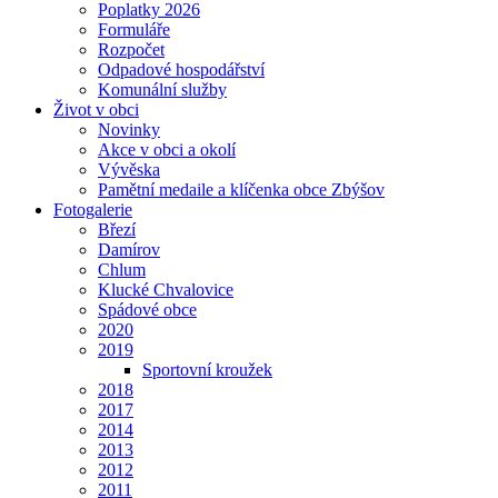
Poplatky 2026
Formuláře
Rozpočet
Odpadové hospodářství
Komunální služby
Život v obci
Novinky
Akce v obci a okolí
Vývěska
Pamětní medaile a klíčenka obce Zbýšov
Fotogalerie
Březí
Damírov
Chlum
Klucké Chvalovice
Spádové obce
2020
2019
Sportovní kroužek
2018
2017
2014
2013
2012
2011