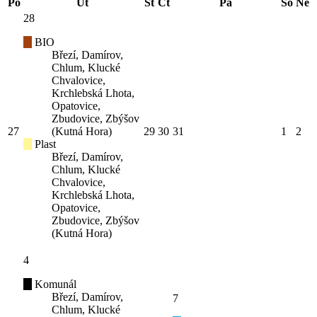
Po
Út
St
Čt
Pá
So
Ne
28
BIO
Březí, Damírov,
Chlum, Klucké
Chvalovice,
Krchlebská Lhota,
Opatovice,
Zbudovice, Zbýšov
27
(Kutná Hora)
29
30
31
1
2
Plast
Březí, Damírov,
Chlum, Klucké
Chvalovice,
Krchlebská Lhota,
Opatovice,
Zbudovice, Zbýšov
(Kutná Hora)
4
Komunál
Březí, Damírov,
7
Chlum, Klucké