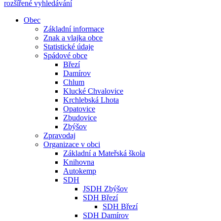
rozšířené vyhledávání
Obec
Základní informace
Znak a vlajka obce
Statistické údaje
Spádové obce
Březí
Damírov
Chlum
Klucké Chvalovice
Krchlebská Lhota
Opatovice
Zbudovice
Zbýšov
Zpravodaj
Organizace v obci
Základní a Mateřská škola
Knihovna
Autokemp
SDH
JSDH Zbýšov
SDH Březí
SDH Březí
SDH Damírov