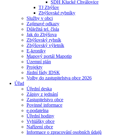
SDH Klucké Chválovice
TJ Zbýšov
Zbýšovské rybníky
Služby v obci
Zajímavé odkazy
Důležitá tel. čísla
Jak do Zbýšova
Zbýšovský rybník
Zbýšovský výletník
E-kroniky
Mapový portál Mapotip
Územní plán
Projekty
Jízdní řády IDSK
Volby do zastupitelstva obce 2026
Úřad
Úřední deska
Zápisy z jednání
Zastupitelstvo obce
Povinné informace
e-podatelna
Úřední hodiny
Vyhlášky obce
Nařízení obce
Informace o zpracování osobních údajů