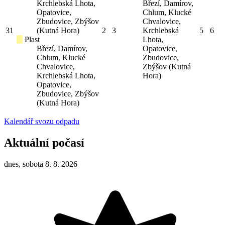
Krchlebská Lhota,
Březí, Damírov,
Opatovice,
Chlum, Klucké
Zbudovice, Zbýšov
Chvalovice,
31
(Kutná Hora)
2
3
Krchlebská
5
6
Plast
Lhota,
Březí, Damírov,
Opatovice,
Chlum, Klucké
Zbudovice,
Chvalovice,
Zbýšov (Kutná
Krchlebská Lhota,
Hora)
Opatovice,
Zbudovice, Zbýšov
(Kutná Hora)
Kalendář svozu odpadu
Aktuální počasí
dnes, sobota 8. 8. 2026