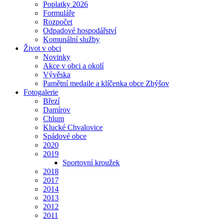
Poplatky 2026
Formuláře
Rozpočet
Odpadové hospodářství
Komunální služby
Život v obci
Novinky
Akce v obci a okolí
Vývěska
Pamětní medaile a klíčenka obce Zbýšov
Fotogalerie
Březí
Damírov
Chlum
Klucké Chvalovice
Spádové obce
2020
2019
Sportovní kroužek
2018
2017
2014
2013
2012
2011