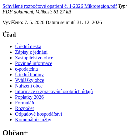
Schválené rozpočtové opatření č. 1-2026 Mikroregion.pdf
Typ:
PDF dokument, Velikost: 61.27 kB
Vyvěšeno: 7. 5. 2026
Datum sejmutí: 31. 12. 2026
Úřad
Úřední deska
Zápisy z jednání
Zastupitelstvo obce
Povinné informace
e-podatelna
Úřední hodiny
Vyhlášky obce
Nařízení obce
Informace o zpracování osobních údajů
Poplatky 2026
Formuláře
Rozpočet
Odpadové hospodářství
Komunální služby
Občan+