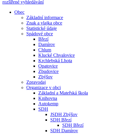
rozšířené vyhledávání
Obec
Základní informace
Znak a vlajka obce
Statistické údaje
Spádové obce
Březí
Damírov
Chlum
Klucké Chvalovice
Krchlebská Lhota
Opatovice
Zbudovice
Zbýšov
Zpravodaj
Organizace v obci
Základní a Mateřská škola
Knihovna
Autokemp
SDH
JSDH Zbýšov
SDH Březí
SDH Březí
SDH Damírov