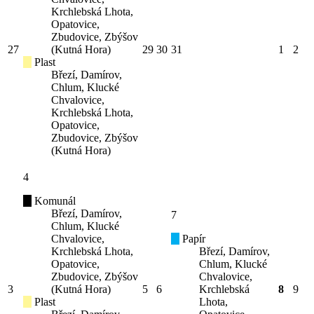
Krchlebská Lhota,
Opatovice,
Zbudovice, Zbýšov
27
(Kutná Hora)
29
30
31
1
2
Plast
Březí, Damírov,
Chlum, Klucké
Chvalovice,
Krchlebská Lhota,
Opatovice,
Zbudovice, Zbýšov
(Kutná Hora)
4
Komunál
Březí, Damírov,
7
Chlum, Klucké
Chvalovice,
Papír
Krchlebská Lhota,
Březí, Damírov,
Opatovice,
Chlum, Klucké
Zbudovice, Zbýšov
Chvalovice,
3
(Kutná Hora)
5
6
Krchlebská
8
9
Plast
Lhota,