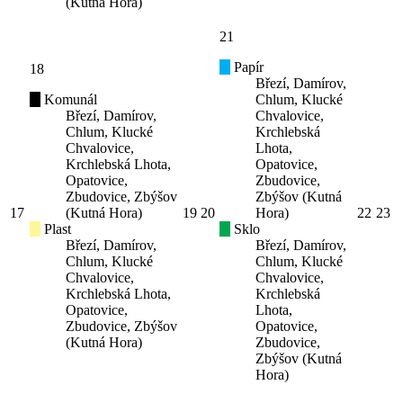
(Kutná Hora)
21
Papír
18
Březí, Damírov,
Komunál
Chlum, Klucké
Březí, Damírov,
Chvalovice,
Chlum, Klucké
Krchlebská
Chvalovice,
Lhota,
Krchlebská Lhota,
Opatovice,
Opatovice,
Zbudovice,
Zbudovice, Zbýšov
Zbýšov (Kutná
17
(Kutná Hora)
19
20
Hora)
22
23
Plast
Sklo
Březí, Damírov,
Březí, Damírov,
Chlum, Klucké
Chlum, Klucké
Chvalovice,
Chvalovice,
Krchlebská Lhota,
Krchlebská
Opatovice,
Lhota,
Zbudovice, Zbýšov
Opatovice,
(Kutná Hora)
Zbudovice,
Zbýšov (Kutná
Hora)