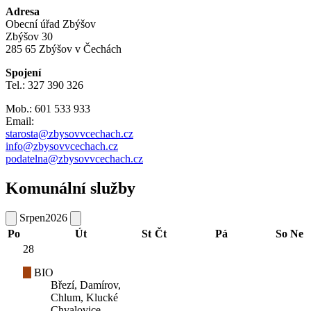
Adresa
Obecní úřad Zbýšov
Zbýšov 30
285 65 Zbýšov v Čechách
Spojení
Tel.: 327 390 326
Mob.: 601 533 933
Email:
starosta@zbysovvcechach.cz
info@zbysovvcechach.cz
podatelna@zbysovvcechach.cz
Komunální služby
Srpen
2026
Po
Út
St
Čt
Pá
So
Ne
28
BIO
Březí, Damírov,
Chlum, Klucké
Chvalovice,