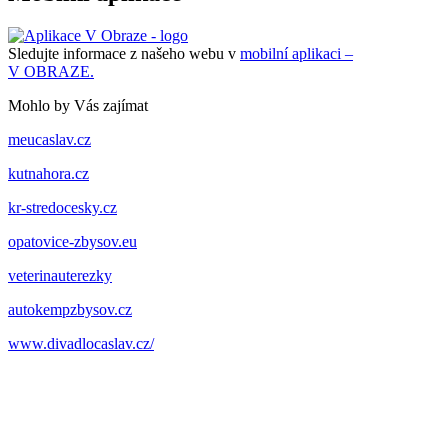
Sledujte informace z našeho webu v
mobilní aplikaci –
V OBRAZE.
Mohlo by Vás zajímat
meucaslav.cz
kutnahora.cz
kr-stredocesky.cz
opatovice-zbysov.eu
veterinauterezky
autokempzbysov.cz
www.divadlocaslav.cz/