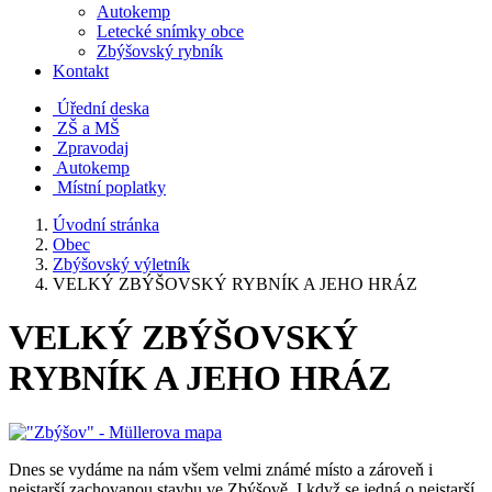
Autokemp
Letecké snímky obce
Zbýšovský rybník
Kontakt
Úřední deska
ZŠ a MŠ
Zpravodaj
Autokemp
Místní poplatky
Úvodní stránka
Obec
Zbýšovský výletník
VELKÝ ZBÝŠOVSKÝ RYBNÍK A JEHO HRÁZ
VELKÝ ZBÝŠOVSKÝ
RYBNÍK A JEHO HRÁZ
Dnes se vydáme na nám všem velmi známé místo a zároveň i
nejstarší zachovanou stavbu ve Zbýšově. I když se jedná o nejstarší