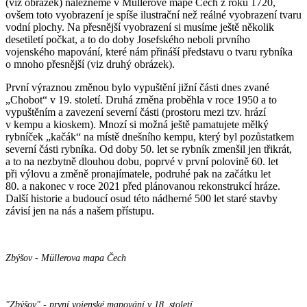
(viz obrázek) nalezneme v Müllerově mapě Čech z roku 1720,
ovšem toto vyobrazení je spíše ilustrační než reálné vyobrazení tvaru
vodní plochy. Na přesnější vyobrazení si musíme ještě několik
desetiletí počkat, a to do doby Josefského neboli prvního
vojenského mapování, které nám přináší představu o tvaru rybníka
o mnoho přesnější (viz druhý obrázek).
První výraznou změnou bylo vypuštění jižní části dnes zvané
„Chobot“ v 19. století. Druhá změna proběhla v roce 1950 a to
vypuštěním a zavezení severní části (prostoru mezi tzv. hrází
v kempu a kioskem). Mnozí si možná ještě pamatujete mělký
rybníček „kačák“ na místě dnešního kempu, který byl pozůstatkem
severní části rybníka. Od doby 50. let se rybník zmenšil jen třikrát,
a to na nezbytně dlouhou dobu, poprvé v první polovině 60. let
při výlovu a změně pronajímatele, podruhé pak na začátku let
80. a nakonec v roce 2021 před plánovanou rekonstrukcí hráze.
Další historie a budoucí osud této nádherné 500 let staré stavby
závisí jen na nás a našem přístupu.
Zbýšov - Müllerova mapa Čech
"Zbýšov" - první vojenské mapování v 18. století