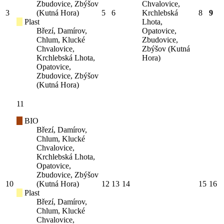
Zbudovice, Zbýšov
Chvalovice,
3
(Kutná Hora)
5
6
Krchlebská
8
9
Plast
Lhota,
Březí, Damírov,
Opatovice,
Chlum, Klucké
Zbudovice,
Chvalovice,
Zbýšov (Kutná
Krchlebská Lhota,
Hora)
Opatovice,
Zbudovice, Zbýšov
(Kutná Hora)
11
BIO
Březí, Damírov,
Chlum, Klucké
Chvalovice,
Krchlebská Lhota,
Opatovice,
Zbudovice, Zbýšov
10
(Kutná Hora)
12
13
14
15
16
Plast
Březí, Damírov,
Chlum, Klucké
Chvalovice,