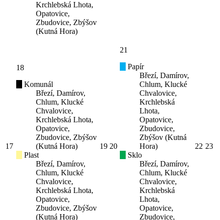
Krchlebská Lhota,
Opatovice,
Zbudovice, Zbýšov
(Kutná Hora)
21
Papír
18
Březí, Damírov,
Komunál
Chlum, Klucké
Březí, Damírov,
Chvalovice,
Chlum, Klucké
Krchlebská
Chvalovice,
Lhota,
Krchlebská Lhota,
Opatovice,
Opatovice,
Zbudovice,
Zbudovice, Zbýšov
Zbýšov (Kutná
17
(Kutná Hora)
19
20
Hora)
22
23
Plast
Sklo
Březí, Damírov,
Březí, Damírov,
Chlum, Klucké
Chlum, Klucké
Chvalovice,
Chvalovice,
Krchlebská Lhota,
Krchlebská
Opatovice,
Lhota,
Zbudovice, Zbýšov
Opatovice,
(Kutná Hora)
Zbudovice,