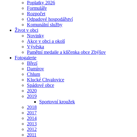
Poplatky 2026
Formuláře
Rozpočet
Odpadové hospodářství
Komunální služby
Život v obci
Novinky
Akce v obci a okolí
Vývěska
Pamětní medaile a klíčenka obce Zbýšov
Fotogalerie
Březí
Damírov
Chlum
Klucké Chvalovice
Spádové obce
2020
2019
Sportovní kroužek
2018
2017
2014
2013
2012
2011