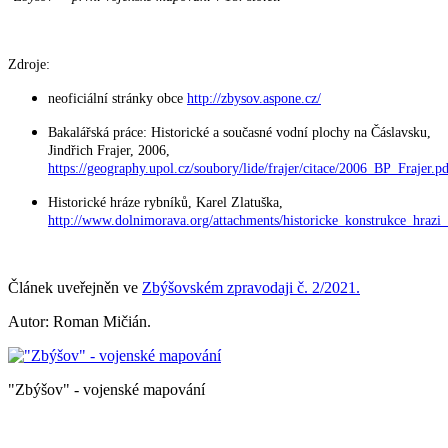
Zdroje:
neoficiální stránky obce
http://zbysov.aspone.cz/
Bakalářská práce: Historické a současné vodní plochy na Čáslavsku,
Jindřich Frajer, 2006,
https://geography.upol.cz/soubory/lide/frajer/citace/2006_BP_Frajer.p
Historické hráze rybníků, Karel Zlatuška,
http://www.dolnimorava.org/attachments/historicke_konstrukce_hrazi
Článek uveřejněn ve
Zbýšovském zpravodaji č. 2/2021.
Autor: Roman Mičián.
"Zbýšov" - vojenské mapování