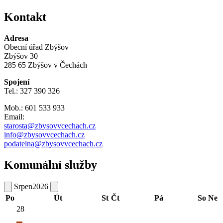
Kontakt
Adresa
Obecní úřad Zbýšov
Zbýšov 30
285 65 Zbýšov v Čechách
Spojení
Tel.: 327 390 326
Mob.: 601 533 933
Email:
starosta@zbysovvcechach.cz
info@zbysovvcechach.cz
podatelna@zbysovvcechach.cz
Komunální služby
Srpen
2026
Po
Út
St
Čt
Pá
So
Ne
28