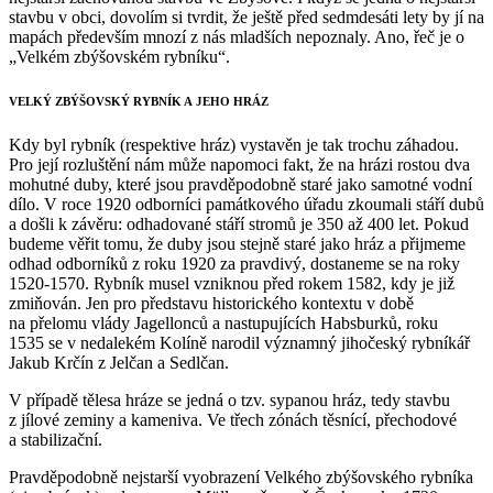
stavbu v obci, dovolím si tvrdit, že ještě před sedmdesáti lety by jí na
mapách především mnozí z nás mladších nepoznaly. Ano, řeč je o
„Velkém zbýšovském rybníku“.
VELKÝ ZBÝŠOVSKÝ RYBNÍK A JEHO HRÁZ
Kdy byl rybník (respektive hráz) vystavěn je tak trochu záhadou.
Pro její rozluštění nám může napomoci fakt, že na hrázi rostou dva
mohutné duby, které jsou pravděpodobně staré jako samotné vodní
dílo. V roce 1920 odborníci památkového úřadu zkoumali stáří dubů
a došli k závěru: odhadované stáří stromů je 350 až 400 let. Pokud
budeme věřit tomu, že duby jsou stejně staré jako hráz a přijmeme
odhad odborníků z roku 1920 za pravdivý, dostaneme se na roky
1520-1570. Rybník musel vzniknou před rokem 1582, kdy je již
zmiňován. Jen pro představu historického kontextu v době
na přelomu vlády Jagellonců a nastupujících Habsburků, roku
1535 se v nedalekém Kolíně narodil významný jihočeský rybníkář
Jakub Krčín z Jelčan a Sedlčan.
V případě tělesa hráze se jedná o tzv. sypanou hráz, tedy stavbu
z jílové zeminy a kameniva. Ve třech zónách těsnící, přechodové
a stabilizační.
Pravděpodobně nejstarší vyobrazení Velkého zbýšovského rybníka