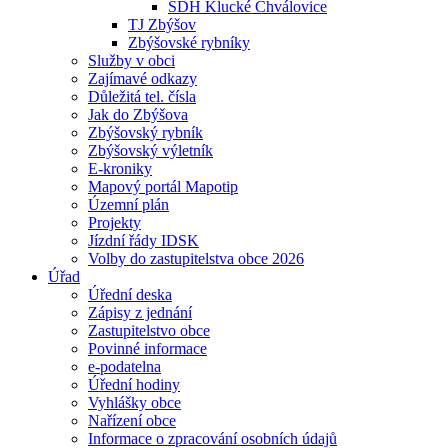
SDH Klucké Chválovice
TJ Zbýšov
Zbýšovské rybníky
Služby v obci
Zajímavé odkazy
Důležitá tel. čísla
Jak do Zbýšova
Zbýšovský rybník
Zbýšovský výletník
E-kroniky
Mapový portál Mapotip
Územní plán
Projekty
Jízdní řády IDSK
Volby do zastupitelstva obce 2026
Úřad
Úřední deska
Zápisy z jednání
Zastupitelstvo obce
Povinné informace
e-podatelna
Úřední hodiny
Vyhlášky obce
Nařízení obce
Informace o zpracování osobních údajů