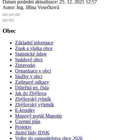
Datum poslední aktualizace:
25. 12. 2021 12:57
Autor:
Ing. Jiřina Vosečková
Obec
Základní informace
Znak a vlajka obce
Statistické údaje
Spádové obce
Zpravodaj
Organizace v obci
Služby v obci
Zajímavé odkazy
Důležitá tel. čísla
Jak do Zbýšova
Zbýšovský rybník
Zbýšovský výletník
E-kroniky
Mapový portál Mapotip
Územní plán
Projekty
Jízdní řády IDSK
Volby do zastupitelstva obce 2026