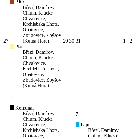
BIO
Březí, Damírov,
Chlum, Klucké
Chvalovice,
Krchlebská Lhota,
Opatovice,
Zbudovice, Zbýšov
27
(Kutná Hora)
29
30
31
1
2
Plast
Březí, Damírov,
Chlum, Klucké
Chvalovice,
Krchlebská Lhota,
Opatovice,
Zbudovice, Zbýšov
(Kutná Hora)
4
Komunál
Březí, Damírov,
7
Chlum, Klucké
Chvalovice,
Papír
Krchlebská Lhota,
Březí, Damírov,
Opatovice,
Chlum, Klucké