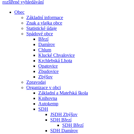
rozšířené vyhledávání
Obec
Základní informace
Znak a vlajka obce
Statistické údaje
Spádové obce
Březí
Damírov
Chlum
Klucké Chvalovice
Krchlebská Lhota
Opatovice
Zbudovice
Zbýšov
Zpravodaj
Organizace v obci
Základní a Mateřská škola
Knihovna
Autokemp
SDH
JSDH Zbýšov
SDH Březí
SDH Březí
SDH Damírov