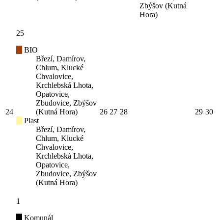
Zbýšov (Kutná
Hora)
25
BIO
Březí, Damírov,
Chlum, Klucké
Chvalovice,
Krchlebská Lhota,
Opatovice,
Zbudovice, Zbýšov
24
(Kutná Hora)
26
27
28
29
30
Plast
Březí, Damírov,
Chlum, Klucké
Chvalovice,
Krchlebská Lhota,
Opatovice,
Zbudovice, Zbýšov
(Kutná Hora)
1
Komunál