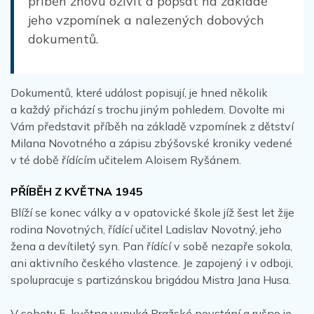
příběh znovu oživit a popsat na základě
jeho vzpomínek a nalezených dobových
dokumentů.
Dokumentů, které událost popisují, je hned několik
a každý přichází s trochu jiným pohledem. Dovolte mi
Vám představit příběh na základě vzpomínek z dětství
Milana Novotného a zápisu zbýšovské kroniky vedené
v té době řídícím učitelem Aloisem Ryšánem.
PŘÍBĚH Z KVĚTNA 1945
Blíží se konec války a v opatovické škole jíž šest let žije
rodina Novotných, řídící učitel Ladislav Novotný, jeho
žena a devítiletý syn. Pan řídící v sobě nezapře sokola,
ani aktivního českého vlastence. Je zapojený i v odboji,
spolupracuje s partizánskou brigádou Mistra Jana Husa.
V sobotu 5. května vypuká Pražské povstání a rušno je