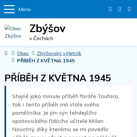
Menu
+420 327 
podate
Zbýšov
v Čechách
Úvodní stránka
Obec
Zbýšovský výletník
PŘÍBĚH Z KVĚTNA 1945
PŘÍBĚH Z KVĚTNA 1945
Stejně jako minule příběh faráře Toufara,
tak i tento příběh má stále svého
pamětníka. Je jím syn tehdejšího
opatovického řídícího učitele Milan
Novotný, díky kterému se mi povedlo