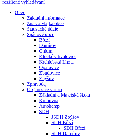
rozšířené vyhledávání
Obec
Základní informace
Znak a vlajka obce
Statistické údaje
Spádové obce
Březí
Damírov
Chlum
Klucké Chvalovice
Krchlebská Lhota
Opatovice
Zbudovice
Zbýšov
Zpravodaj
Organizace v obci
Základní a Mateřská škola
Knihovna
Autokemp
SDH
JSDH Zbýšov
SDH Březí
SDH Březí
SDH Damírov