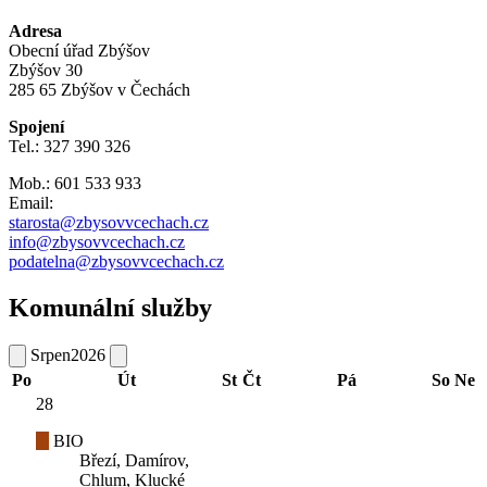
Adresa
Obecní úřad Zbýšov
Zbýšov 30
285 65 Zbýšov v Čechách
Spojení
Tel.: 327 390 326
Mob.: 601 533 933
Email:
starosta@zbysovvcechach.cz
info@zbysovvcechach.cz
podatelna@zbysovvcechach.cz
Komunální služby
Srpen
2026
Po
Út
St
Čt
Pá
So
Ne
28
BIO
Březí, Damírov,
Chlum, Klucké