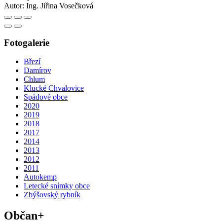
Autor:
Ing. Jiřina Vosečková
Fotogalerie
Březí
Damírov
Chlum
Klucké Chvalovice
Spádové obce
2020
2019
2018
2017
2014
2013
2012
2011
Autokemp
Letecké snímky obce
Zbýšovský rybník
Občan+