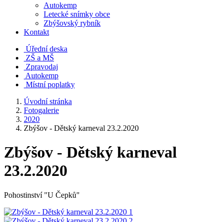
Autokemp
Letecké snímky obce
Zbýšovský rybník
Kontakt
Úřední deska
ZŠ a MŠ
Zpravodaj
Autokemp
Místní poplatky
Úvodní stránka
Fotogalerie
2020
Zbýšov - Dětský karneval 23.2.2020
Zbýšov - Dětský karneval
23.2.2020
Pohostinství "U Čepků"