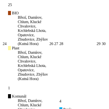
25
BIO
Březí, Damírov,
Chlum, Klucké
Chvalovice,
Krchlebská Lhota,
Opatovice,
Zbudovice, Zbýšov
24
(Kutná Hora)
26
27
28
29
30
Plast
Březí, Damírov,
Chlum, Klucké
Chvalovice,
Krchlebská Lhota,
Opatovice,
Zbudovice, Zbýšov
(Kutná Hora)
1
Komunál
Březí, Damírov,
4
Chlum, Klucké