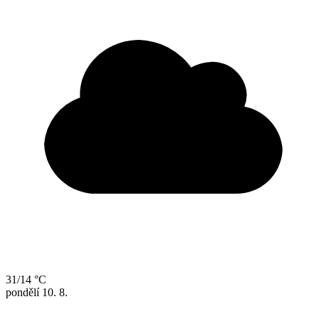
31/14 °C
pondělí
10. 8.