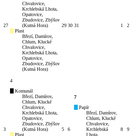
Chvalovice,
Krchlebská Lhota,
Opatovice,
Zbudovice, Zbýšov
27
(Kutná Hora)
29
30
31
1
2
Plast
Březí, Damírov,
Chlum, Klucké
Chvalovice,
Krchlebská Lhota,
Opatovice,
Zbudovice, Zbýšov
(Kutná Hora)
4
Komunál
Březí, Damírov,
7
Chlum, Klucké
Chvalovice,
Papír
Krchlebská Lhota,
Březí, Damírov,
Opatovice,
Chlum, Klucké
Zbudovice, Zbýšov
Chvalovice,
3
(Kutná Hora)
5
6
Krchlebská
8
9
Plast
Lhota,