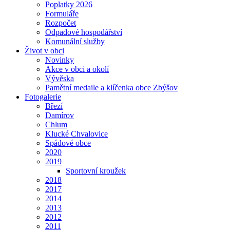
Poplatky 2026
Formuláře
Rozpočet
Odpadové hospodářství
Komunální služby
Život v obci
Novinky
Akce v obci a okolí
Vývěska
Pamětní medaile a klíčenka obce Zbýšov
Fotogalerie
Březí
Damírov
Chlum
Klucké Chvalovice
Spádové obce
2020
2019
Sportovní kroužek
2018
2017
2014
2013
2012
2011