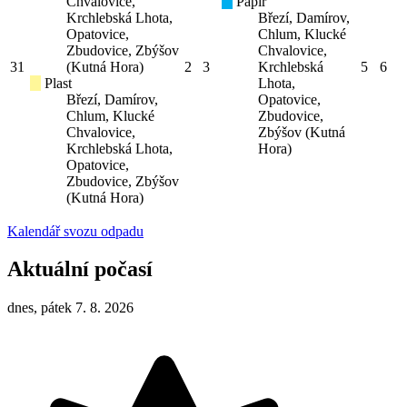
Chvalovice,
Papír
Krchlebská Lhota,
Březí, Damírov,
Opatovice,
Chlum, Klucké
Zbudovice, Zbýšov
Chvalovice,
31
(Kutná Hora)
2
3
Krchlebská
5
6
Plast
Lhota,
Březí, Damírov,
Opatovice,
Chlum, Klucké
Zbudovice,
Chvalovice,
Zbýšov (Kutná
Krchlebská Lhota,
Hora)
Opatovice,
Zbudovice, Zbýšov
(Kutná Hora)
Kalendář svozu odpadu
Aktuální počasí
dnes, pátek 7. 8. 2026