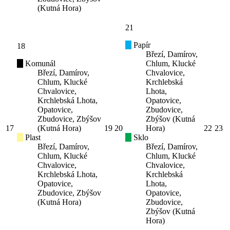
(Kutná Hora)
21
Papír
18
Březí, Damírov,
Komunál
Chlum, Klucké
Březí, Damírov,
Chvalovice,
Chlum, Klucké
Krchlebská
Chvalovice,
Lhota,
Krchlebská Lhota,
Opatovice,
Opatovice,
Zbudovice,
Zbudovice, Zbýšov
Zbýšov (Kutná
17
(Kutná Hora)
19
20
Hora)
22
23
Plast
Sklo
Březí, Damírov,
Březí, Damírov,
Chlum, Klucké
Chlum, Klucké
Chvalovice,
Chvalovice,
Krchlebská Lhota,
Krchlebská
Opatovice,
Lhota,
Zbudovice, Zbýšov
Opatovice,
(Kutná Hora)
Zbudovice,
Zbýšov (Kutná
Hora)