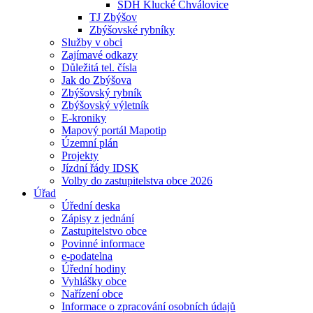
SDH Klucké Chválovice
TJ Zbýšov
Zbýšovské rybníky
Služby v obci
Zajímavé odkazy
Důležitá tel. čísla
Jak do Zbýšova
Zbýšovský rybník
Zbýšovský výletník
E-kroniky
Mapový portál Mapotip
Územní plán
Projekty
Jízdní řády IDSK
Volby do zastupitelstva obce 2026
Úřad
Úřední deska
Zápisy z jednání
Zastupitelstvo obce
Povinné informace
e-podatelna
Úřední hodiny
Vyhlášky obce
Nařízení obce
Informace o zpracování osobních údajů