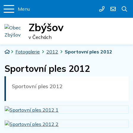
Menu
+420 327 39
podatel
Zbýšov
v Čechách
Úvodní stránka
Fotogalerie
2012
Sportovní ples 2012
Sportovní ples 2012
Sportovní ples 2012