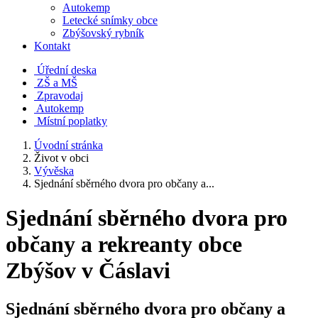
Autokemp
Letecké snímky obce
Zbýšovský rybník
Kontakt
Úřední deska
ZŠ a MŠ
Zpravodaj
Autokemp
Místní poplatky
Úvodní stránka
Život v obci
Vývěska
Sjednání sběrného dvora pro občany a...
Sjednání sběrného dvora pro
občany a rekreanty obce
Zbýšov v Čáslavi
Sjednání sběrného dvora pro občany a