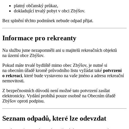
platný občanský průkaz,
dokladující trvalý pobyt v obci Zbýšov.
Bez splnění těchto podmínek nebude odpad přijat.
Informace pro rekreanty
Na službu jsme nezapomněli ani u majitelů rekreačních objektů
na území obce Zbýšov.
Pokud máte trvalé bydliště mimo obec Zbýšov, je nutné si
na obecním úřadě kromě průvodního listu vyžádat také
potvrzení
o rekreaci
, které bude vystaveno na vaše jméno a adresu rekreační
nemovitosti.
Z bezpečnostních důvodů není možné tato potvrzení zasílat
elektronicky. Vydání probíhá pouze osobně na Obecním úřadě
Zbýšov oproti podpisu.
Seznam odpadů, které lze odevzdat