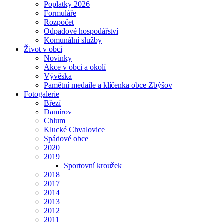
Poplatky 2026
Formuláře
Rozpočet
Odpadové hospodářství
Komunální služby
Život v obci
Novinky
Akce v obci a okolí
Vývěska
Pamětní medaile a klíčenka obce Zbýšov
Fotogalerie
Březí
Damírov
Chlum
Klucké Chvalovice
Spádové obce
2020
2019
Sportovní kroužek
2018
2017
2014
2013
2012
2011