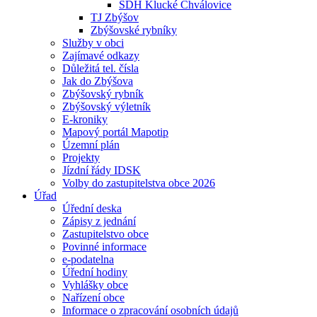
SDH Klucké Chválovice
TJ Zbýšov
Zbýšovské rybníky
Služby v obci
Zajímavé odkazy
Důležitá tel. čísla
Jak do Zbýšova
Zbýšovský rybník
Zbýšovský výletník
E-kroniky
Mapový portál Mapotip
Územní plán
Projekty
Jízdní řády IDSK
Volby do zastupitelstva obce 2026
Úřad
Úřední deska
Zápisy z jednání
Zastupitelstvo obce
Povinné informace
e-podatelna
Úřední hodiny
Vyhlášky obce
Nařízení obce
Informace o zpracování osobních údajů