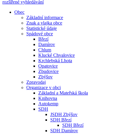
rozšířené vyhledávání
Obec
Základní informace
Znak a vlajka obce
Statistické údaje
Spádové obce
Březí
Damírov
Chlum
Klucké Chvalovice
Krchlebská Lhota
Opatovice
Zbudovice
Zbýšov
Zpravodaj
Organizace v obci
Základní a Mateřská škola
Knihovna
Autokemp
SDH
JSDH Zbýšov
SDH Březí
SDH Březí
SDH Damírov