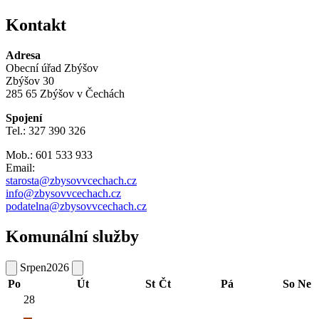
Kontakt
Adresa
Obecní úřad Zbýšov
Zbýšov 30
285 65 Zbýšov v Čechách
Spojení
Tel.: 327 390 326
Mob.: 601 533 933
Email:
starosta@zbysovvcechach.cz
info@zbysovvcechach.cz
podatelna@zbysovvcechach.cz
Komunální služby
Srpen
2026
Po
Út
St
Čt
Pá
So
Ne
28