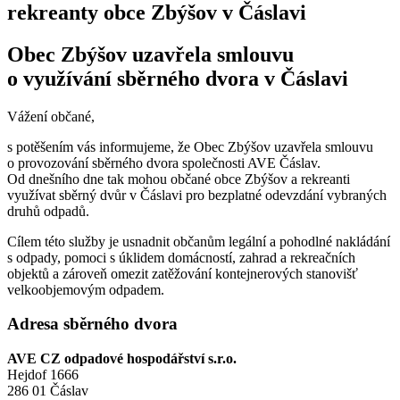
rekreanty obce Zbýšov v Čáslavi
Obec Zbýšov uzavřela smlouvu
o využívání sběrného dvora v Čáslavi
Vážení občané,
s potěšením vás informujeme, že Obec Zbýšov uzavřela smlouvu
o provozování sběrného dvora společnosti AVE Čáslav.
Od dnešního dne tak mohou občané obce Zbýšov a rekreanti
využívat sběrný dvůr v Čáslavi pro bezplatné odevzdání vybraných
druhů odpadů.
Cílem této služby je usnadnit občanům legální a pohodlné nakládání
s odpady, pomoci s úklidem domácností, zahrad a rekreačních
objektů a zároveň omezit zatěžování kontejnerových stanovišť
velkoobjemovým odpadem.
Adresa sběrného dvora
AVE CZ odpadové hospodářství s.r.o.
Hejdof 1666
286 01 Čáslav