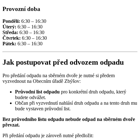
Provozní doba
Pondělí:
6:30 – 16:30
Úterý:
6:30 – 16:30
Středa:
6:30 – 16:30
Čtvrtek:
6:30 – 16:30
Pátek:
6:30 – 16:30
Jak postupovat před odvozem odpadu
Pro předání odpadu na sběrném dvoře je nutné si předem
vyzvednout na Obecním úřadě Zbýšov:
Průvodní list odpadu
pro konkrétní druh odpadu, který
budete odvážet.
Občan při vyzvednutí nahlásí druh odpadu a na tento druh mu
bude vystaven průvodní list.
Bez průvodního listu odpadu nebude odpad na sběrném dvoře
převzat.
Při předání odpadu je zároveň nutné předložit: