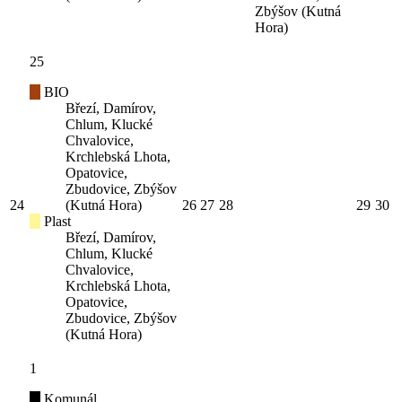
Zbýšov (Kutná
Hora)
25
BIO
Březí, Damírov,
Chlum, Klucké
Chvalovice,
Krchlebská Lhota,
Opatovice,
Zbudovice, Zbýšov
24
(Kutná Hora)
26
27
28
29
30
Plast
Březí, Damírov,
Chlum, Klucké
Chvalovice,
Krchlebská Lhota,
Opatovice,
Zbudovice, Zbýšov
(Kutná Hora)
1
Komunál