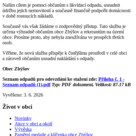
Naším cílem je pomoci občanům s likvidací odpadu, usnadnit
údržbu jejich nemovitostí a současně finančně podpořit domácnosti
v době rostoucích nákladů.
Současně vás však žádáme o zodpovědný přístup. Tato služba je
určena výhradně občanům obce Zbýšov a rekreantům na území
obce. Prosíme proto, aby nebyla zneužívána ve prospěch třetích
osob.
Věříme, že nová služba přispěje k čistějšímu prostředí v celé obci
a zároveň občanům usnadní nakládání s odpady.
Obec Zbýšov
Seznam odpadů pro odevzdání ke stažení zde:
Příloha č. 1 -
Seznam odpadů (1).pdf
Typ: PDF dokument, Velikost: 87.17 kB
Vyvěšeno: 3. 6. 2026
Život v obci
Novinky
Akce v obci a okolí
Vývěska
Pamětní medaile a klíčenka obce Zbýšov