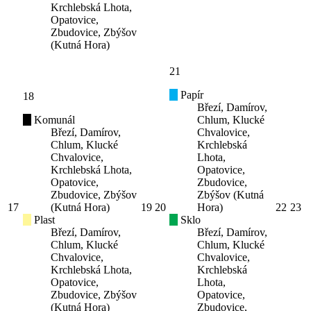
Krchlebská Lhota,
Opatovice,
Zbudovice, Zbýšov
(Kutná Hora)
21
Papír
18
Březí, Damírov,
Komunál
Chlum, Klucké
Březí, Damírov,
Chvalovice,
Chlum, Klucké
Krchlebská
Chvalovice,
Lhota,
Krchlebská Lhota,
Opatovice,
Opatovice,
Zbudovice,
Zbudovice, Zbýšov
Zbýšov (Kutná
17
(Kutná Hora)
19
20
Hora)
22
23
Plast
Sklo
Březí, Damírov,
Březí, Damírov,
Chlum, Klucké
Chlum, Klucké
Chvalovice,
Chvalovice,
Krchlebská Lhota,
Krchlebská
Opatovice,
Lhota,
Zbudovice, Zbýšov
Opatovice,
(Kutná Hora)
Zbudovice,