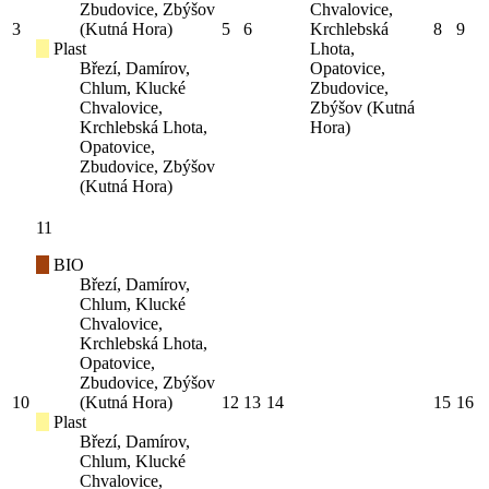
Zbudovice, Zbýšov
Chvalovice,
3
(Kutná Hora)
5
6
Krchlebská
8
9
Plast
Lhota,
Březí, Damírov,
Opatovice,
Chlum, Klucké
Zbudovice,
Chvalovice,
Zbýšov (Kutná
Krchlebská Lhota,
Hora)
Opatovice,
Zbudovice, Zbýšov
(Kutná Hora)
11
BIO
Březí, Damírov,
Chlum, Klucké
Chvalovice,
Krchlebská Lhota,
Opatovice,
Zbudovice, Zbýšov
10
(Kutná Hora)
12
13
14
15
16
Plast
Březí, Damírov,
Chlum, Klucké
Chvalovice,