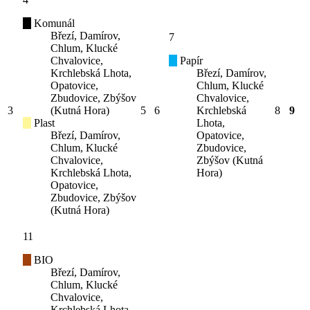
Komunál
Březí, Damírov,
7
Chlum, Klucké
Chvalovice,
Papír
Krchlebská Lhota,
Březí, Damírov,
Opatovice,
Chlum, Klucké
Zbudovice, Zbýšov
Chvalovice,
3
(Kutná Hora)
5
6
Krchlebská
8
9
Plast
Lhota,
Březí, Damírov,
Opatovice,
Chlum, Klucké
Zbudovice,
Chvalovice,
Zbýšov (Kutná
Krchlebská Lhota,
Hora)
Opatovice,
Zbudovice, Zbýšov
(Kutná Hora)
11
BIO
Březí, Damírov,
Chlum, Klucké
Chvalovice,
Krchlebská Lhota,