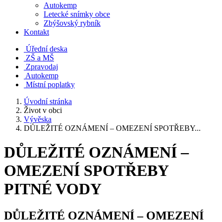
Autokemp
Letecké snímky obce
Zbýšovský rybník
Kontakt
Úřední deska
ZŠ a MŠ
Zpravodaj
Autokemp
Místní poplatky
Úvodní stránka
Život v obci
Vývěska
DŮLEŽITÉ OZNÁMENÍ – OMEZENÍ SPOTŘEBY...
DŮLEŽITÉ OZNÁMENÍ –
OMEZENÍ SPOTŘEBY
PITNÉ VODY
DŮLEŽITÉ OZNÁMENÍ – OMEZENÍ