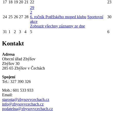
17
18
19
20
21
22
23
29
2
24
25
26
27
28
6. ročník Potěžského moped klubu
Sportovní
30
akce
Zobrazit všechny záznamy ze dne
31
1
2
3
4
5
6
Kontakt
Adresa
Obecní úřad Zbýšov
Zbýšov 30
285 65 Zbýšov v Čechách
Spojení
Tel.: 327 390 326
Mob.: 601 533 933
Email:
starosta@zbysovvcechach.cz
info@zbysovvcechach.cz
podatelna@zbysovvcechach.cz