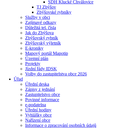
SDH Klucké Chválovice
TJ Zbýšov
Zbýšovské rybníky
Služby v obci
Zajímavé odkazy
Důležitá tel. čísla
Jak do Zbýšova
Zbýšovský rybník
Zbýšovský výletník
E-kroniky
Mapový portál Mapotip
Územní plán
Projekty
Jízdní řády IDSK
Volby do zastupitelstva obce 2026
Úřad
Úřední deska
Zápisy z jednání
Zastupitelstvo obce
Povinné informace
e-podatelna
Úřední hodiny
Vyhlášky obce
Nařízení obce
Informace o zpracování osobních údajů