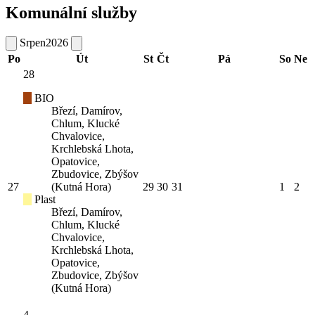
Komunální služby
Srpen
2026
Po
Út
St
Čt
Pá
So
Ne
28
BIO
Březí, Damírov,
Chlum, Klucké
Chvalovice,
Krchlebská Lhota,
Opatovice,
Zbudovice, Zbýšov
27
(Kutná Hora)
29
30
31
1
2
Plast
Březí, Damírov,
Chlum, Klucké
Chvalovice,
Krchlebská Lhota,
Opatovice,
Zbudovice, Zbýšov
(Kutná Hora)
4