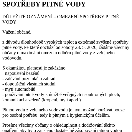
SPOTŘEBY PITNÉ VODY
DŮLEŽITÉ OZNÁMENÍ – OMEZENÍ SPOTŘEBY PITNÉ
VODY
Vážení občané,
z důvodu dlouhodobě vysokých teplot a extrémně zvýšené spotřeby
pitné vody, ke které dochází od soboty 23. 5. 2026, žádáme všechny
občany o maximální omezení odběru pitné vody z veřejného
vodovodu.
S okamžitou platností je zakázáno:
- napouštění bazénů
- zalévání pozemků a zahrad
- dopouštění vlastních studní
- mytí automobilů
- používání pitné vody k údržbě veřejných i soukromých ploch,
komunikací a zeleně (kropení, mytí apod.)
Pitnou vodu z veřejného vodovodu je nyní možné používat pouze
pro osobní potřebu, tedy k pitným a hygienickým účelům.
Prosíme všechny občany o ohleduplnost a dodržování těchto
opatření, aby bylo zajištěno dostatečné zásobování pitnou vodou