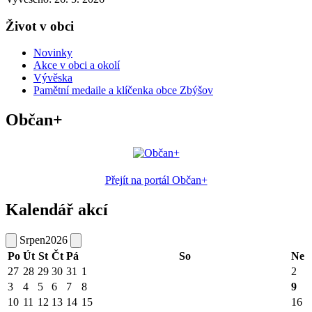
Život v obci
Novinky
Akce v obci a okolí
Vývěska
Pamětní medaile a klíčenka obce Zbýšov
Občan+
Přejít na portál Občan+
Kalendář akcí
Srpen
2026
Po
Út
St
Čt
Pá
So
Ne
27
28
29
30
31
1
2
3
4
5
6
7
8
9
10
11
12
13
14
15
16