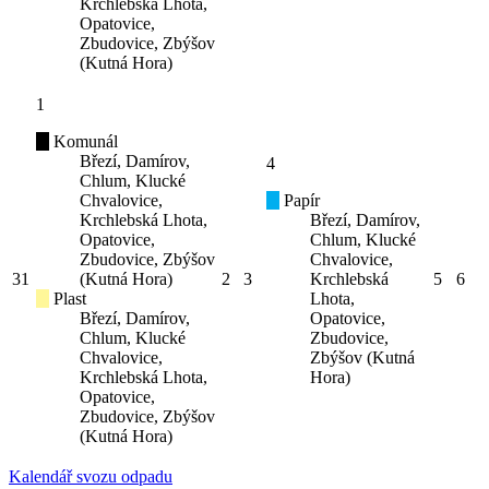
Krchlebská Lhota,
Opatovice,
Zbudovice, Zbýšov
(Kutná Hora)
1
Komunál
Březí, Damírov,
4
Chlum, Klucké
Chvalovice,
Papír
Krchlebská Lhota,
Březí, Damírov,
Opatovice,
Chlum, Klucké
Zbudovice, Zbýšov
Chvalovice,
31
(Kutná Hora)
2
3
Krchlebská
5
6
Plast
Lhota,
Březí, Damírov,
Opatovice,
Chlum, Klucké
Zbudovice,
Chvalovice,
Zbýšov (Kutná
Krchlebská Lhota,
Hora)
Opatovice,
Zbudovice, Zbýšov
(Kutná Hora)
Kalendář svozu odpadu