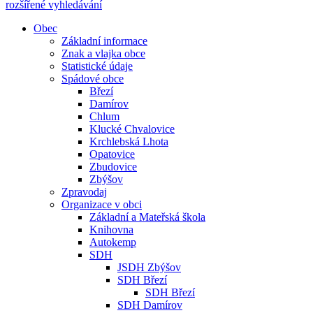
rozšířené vyhledávání
Obec
Základní informace
Znak a vlajka obce
Statistické údaje
Spádové obce
Březí
Damírov
Chlum
Klucké Chvalovice
Krchlebská Lhota
Opatovice
Zbudovice
Zbýšov
Zpravodaj
Organizace v obci
Základní a Mateřská škola
Knihovna
Autokemp
SDH
JSDH Zbýšov
SDH Březí
SDH Březí
SDH Damírov