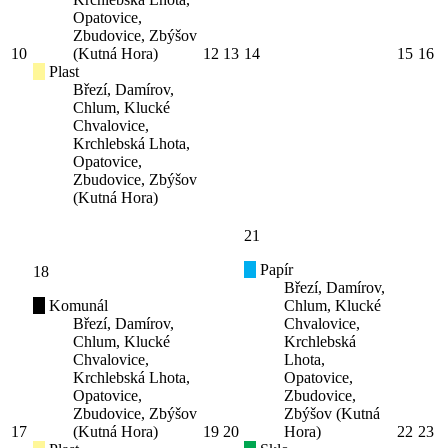
Opatovice,
Zbudovice, Zbýšov
10
(Kutná Hora)
12
13
14
15
16
Plast
Březí, Damírov,
Chlum, Klucké
Chvalovice,
Krchlebská Lhota,
Opatovice,
Zbudovice, Zbýšov
(Kutná Hora)
21
Papír
18
Březí, Damírov,
Komunál
Chlum, Klucké
Březí, Damírov,
Chvalovice,
Chlum, Klucké
Krchlebská
Chvalovice,
Lhota,
Krchlebská Lhota,
Opatovice,
Opatovice,
Zbudovice,
Zbudovice, Zbýšov
Zbýšov (Kutná
17
(Kutná Hora)
19
20
Hora)
22
23