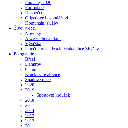
Poplatky 2026
Formuláře
Rozpočet
Odpadové hospodářství
Komunální služby
Život v obci
Novinky
Akce v obci a okolí
Vývěska
Pamětní medaile a klíčenka obce Zbýšov
Fotogalerie
Březí
Damírov
Chlum
Klucké Chvalovice
Spádové obce
2020
2019
Sportovní kroužek
2018
2017
2014
2013
2012
2011