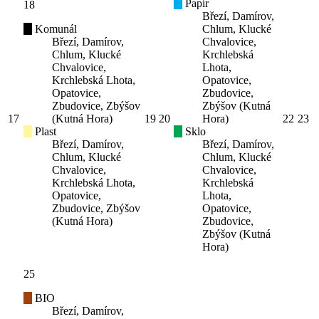
Papír
18
Březí, Damírov,
Komunál
Chlum, Klucké
Březí, Damírov,
Chvalovice,
Chlum, Klucké
Krchlebská
Chvalovice,
Lhota,
Krchlebská Lhota,
Opatovice,
Opatovice,
Zbudovice,
Zbudovice, Zbýšov
Zbýšov (Kutná
17
(Kutná Hora)
19
20
Hora)
22
23
Plast
Sklo
Březí, Damírov,
Březí, Damírov,
Chlum, Klucké
Chlum, Klucké
Chvalovice,
Chvalovice,
Krchlebská Lhota,
Krchlebská
Opatovice,
Lhota,
Zbudovice, Zbýšov
Opatovice,
(Kutná Hora)
Zbudovice,
Zbýšov (Kutná
Hora)
25
BIO
Březí, Damírov,