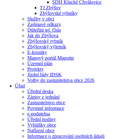
SDH Klucké Chválovice
TJ Zbýšov
Zbýšovské rybníky
Služby v obci
Zajímavé odkazy
Důležitá tel. čísla
Jak do Zbýšova
Zbýšovský rybník
Zbýšovský výletník
E-kroniky
Mapový portál Mapotip
Územní plán
Projekty
Jízdní řády IDSK
Volby do zastupitelstva obce 2026
Úřad
Úřední deska
Zápisy z jednání
Zastupitelstvo obce
Povinné informace
e-podatelna
Úřední hodiny
Vyhlášky obce
Nařízení obce
Informace o zpracování osobních údajů