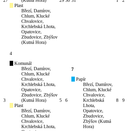
27
(Kutná Hora)
29
30
31
1
2
Plast
Březí, Damírov,
Chlum, Klucké
Chvalovice,
Krchlebská Lhota,
Opatovice,
Zbudovice, Zbýšov
(Kutná Hora)
4
Komunál
Březí, Damírov,
7
Chlum, Klucké
Chvalovice,
Papír
Krchlebská Lhota,
Březí, Damírov,
Opatovice,
Chlum, Klucké
Zbudovice, Zbýšov
Chvalovice,
3
(Kutná Hora)
5
6
Krchlebská
8
9
Plast
Lhota,
Březí, Damírov,
Opatovice,
Chlum, Klucké
Zbudovice,
Chvalovice,
Zbýšov (Kutná
Krchlebská Lhota,
Hora)