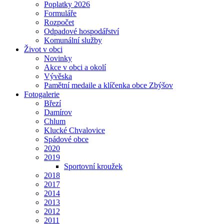
Poplatky 2026
Formuláře
Rozpočet
Odpadové hospodářství
Komunální služby
Život v obci
Novinky
Akce v obci a okolí
Vývěska
Pamětní medaile a klíčenka obce Zbýšov
Fotogalerie
Březí
Damírov
Chlum
Klucké Chvalovice
Spádové obce
2020
2019
Sportovní kroužek
2018
2017
2014
2013
2012
2011