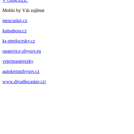
V OBRAZE.
Mohlo by Vás zajímat
meucaslav.cz
kutnahora.cz
kr-stredocesky.cz
opatovice-zbysov.eu
veterinauterezky
autokempzbysov.cz
www.divadlocaslav.cz/