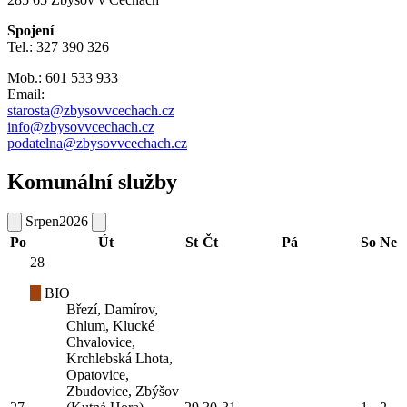
Spojení
Tel.: 327 390 326
Mob.: 601 533 933
Email:
starosta@zbysovvcechach.cz
info@zbysovvcechach.cz
podatelna@zbysovvcechach.cz
Komunální služby
Srpen
2026
Po
Út
St
Čt
Pá
So
Ne
28
BIO
Březí, Damírov,
Chlum, Klucké
Chvalovice,
Krchlebská Lhota,
Opatovice,
Zbudovice, Zbýšov