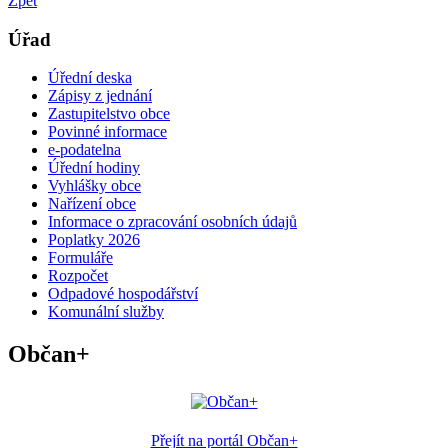
Zpět
Úřad
Úřední deska
Zápisy z jednání
Zastupitelstvo obce
Povinné informace
e-podatelna
Úřední hodiny
Vyhlášky obce
Nařízení obce
Informace o zpracování osobních údajů
Poplatky 2026
Formuláře
Rozpočet
Odpadové hospodářství
Komunální služby
Občan+
Přejít na portál Občan+