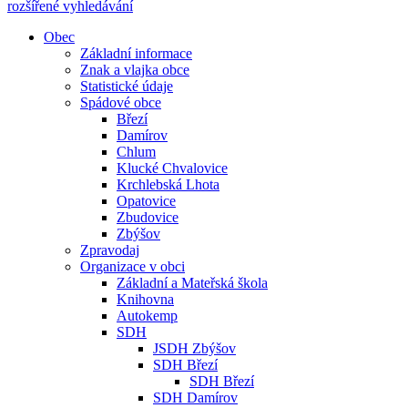
rozšířené vyhledávání
Obec
Základní informace
Znak a vlajka obce
Statistické údaje
Spádové obce
Březí
Damírov
Chlum
Klucké Chvalovice
Krchlebská Lhota
Opatovice
Zbudovice
Zbýšov
Zpravodaj
Organizace v obci
Základní a Mateřská škola
Knihovna
Autokemp
SDH
JSDH Zbýšov
SDH Březí
SDH Březí
SDH Damírov