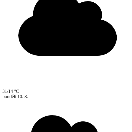
31/14 °C
pondělí
10. 8.