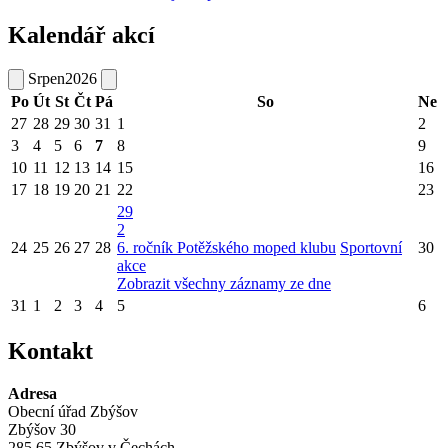
Kalendář akcí
Srpen
2026
Po
Út
St
Čt
Pá
So
Ne
27
28
29
30
31
1
2
3
4
5
6
7
8
9
10
11
12
13
14
15
16
17
18
19
20
21
22
23
29
2
24
25
26
27
28
6. ročník Potěžského moped klubu
Sportovní
30
akce
Zobrazit všechny záznamy ze dne
31
1
2
3
4
5
6
Kontakt
Adresa
Obecní úřad Zbýšov
Zbýšov 30
285 65 Zbýšov v Čechách