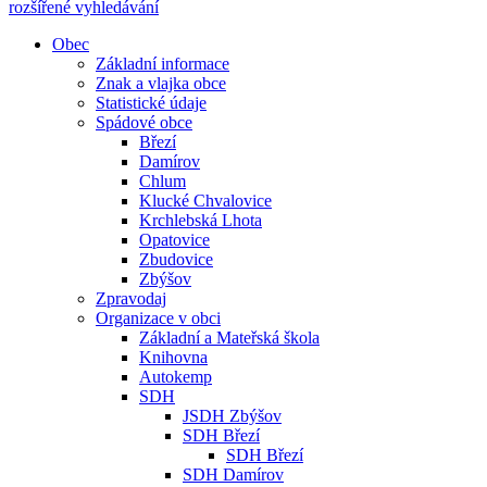
rozšířené vyhledávání
Obec
Základní informace
Znak a vlajka obce
Statistické údaje
Spádové obce
Březí
Damírov
Chlum
Klucké Chvalovice
Krchlebská Lhota
Opatovice
Zbudovice
Zbýšov
Zpravodaj
Organizace v obci
Základní a Mateřská škola
Knihovna
Autokemp
SDH
JSDH Zbýšov
SDH Březí
SDH Březí
SDH Damírov