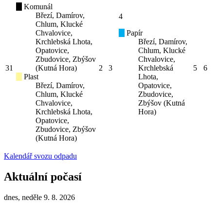
Komunál
Březí, Damírov,
4
Chlum, Klucké
Chvalovice,
Papír
Krchlebská Lhota,
Březí, Damírov,
Opatovice,
Chlum, Klucké
Zbudovice, Zbýšov
Chvalovice,
31
(Kutná Hora)
2
3
Krchlebská
5
6
Plast
Lhota,
Březí, Damírov,
Opatovice,
Chlum, Klucké
Zbudovice,
Chvalovice,
Zbýšov (Kutná
Krchlebská Lhota,
Hora)
Opatovice,
Zbudovice, Zbýšov
(Kutná Hora)
Kalendář svozu odpadu
Aktuální počasí
dnes, neděle 9. 8. 2026