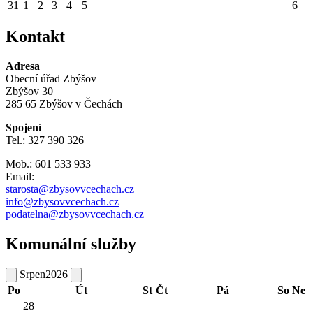
31
1
2
3
4
5
6
Kontakt
Adresa
Obecní úřad Zbýšov
Zbýšov 30
285 65 Zbýšov v Čechách
Spojení
Tel.: 327 390 326
Mob.: 601 533 933
Email:
starosta@zbysovvcechach.cz
info@zbysovvcechach.cz
podatelna@zbysovvcechach.cz
Komunální služby
Srpen
2026
Po
Út
St
Čt
Pá
So
Ne
28