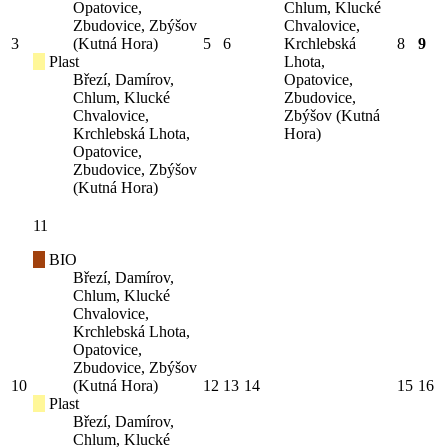
Opatovice,
Chlum, Klucké
Zbudovice, Zbýšov
Chvalovice,
3
(Kutná Hora)
5
6
Krchlebská
8
9
Plast
Lhota,
Březí, Damírov,
Opatovice,
Chlum, Klucké
Zbudovice,
Chvalovice,
Zbýšov (Kutná
Krchlebská Lhota,
Hora)
Opatovice,
Zbudovice, Zbýšov
(Kutná Hora)
11
BIO
Březí, Damírov,
Chlum, Klucké
Chvalovice,
Krchlebská Lhota,
Opatovice,
Zbudovice, Zbýšov
10
(Kutná Hora)
12
13
14
15
16
Plast
Březí, Damírov,
Chlum, Klucké