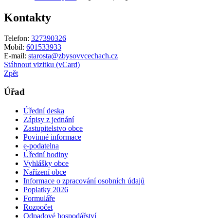
Kontakty
Telefon:
327390326
Mobil:
601533933
E-mail:
starosta@zbysovvcechach.cz
Stáhnout vizitku (vCard)
Zpět
Úřad
Úřední deska
Zápisy z jednání
Zastupitelstvo obce
Povinné informace
e-podatelna
Úřední hodiny
Vyhlášky obce
Nařízení obce
Informace o zpracování osobních údajů
Poplatky 2026
Formuláře
Rozpočet
Odpadové hospodářství