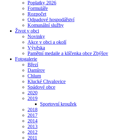
Poplatky 2026
Formuláře
Rozpočet
Odpadové hospodářství
Komunální služby
Život v obci
Novinky
Akce v obci a okolí
Vývěska
Pamětní medaile a klíčenka obce Zbýšov
Fotogalerie
Březí
Damírov
Chlum
Klucké Chvalovice
Spádové obce
2020
2019
Sportovní kroužek
2018
2017
2014
2013
2012
2011