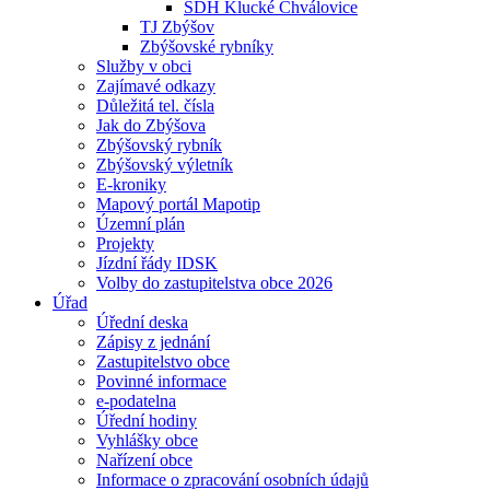
SDH Klucké Chválovice
TJ Zbýšov
Zbýšovské rybníky
Služby v obci
Zajímavé odkazy
Důležitá tel. čísla
Jak do Zbýšova
Zbýšovský rybník
Zbýšovský výletník
E-kroniky
Mapový portál Mapotip
Územní plán
Projekty
Jízdní řády IDSK
Volby do zastupitelstva obce 2026
Úřad
Úřední deska
Zápisy z jednání
Zastupitelstvo obce
Povinné informace
e-podatelna
Úřední hodiny
Vyhlášky obce
Nařízení obce
Informace o zpracování osobních údajů