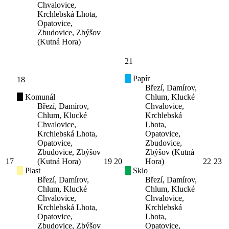
Chvalovice,
Krchlebská Lhota,
Opatovice,
Zbudovice, Zbýšov
(Kutná Hora)
21
Papír
18
Březí, Damírov,
Komunál
Chlum, Klucké
Březí, Damírov,
Chvalovice,
Chlum, Klucké
Krchlebská
Chvalovice,
Lhota,
Krchlebská Lhota,
Opatovice,
Opatovice,
Zbudovice,
Zbudovice, Zbýšov
Zbýšov (Kutná
17
(Kutná Hora)
19
20
Hora)
22
23
Plast
Sklo
Březí, Damírov,
Březí, Damírov,
Chlum, Klucké
Chlum, Klucké
Chvalovice,
Chvalovice,
Krchlebská Lhota,
Krchlebská
Opatovice,
Lhota,
Zbudovice, Zbýšov
Opatovice,