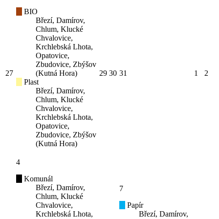
BIO
Březí, Damírov,
Chlum, Klucké
Chvalovice,
Krchlebská Lhota,
Opatovice,
Zbudovice, Zbýšov
27
(Kutná Hora)
29
30
31
1
2
Plast
Březí, Damírov,
Chlum, Klucké
Chvalovice,
Krchlebská Lhota,
Opatovice,
Zbudovice, Zbýšov
(Kutná Hora)
4
Komunál
Březí, Damírov,
7
Chlum, Klucké
Chvalovice,
Papír
Krchlebská Lhota,
Březí, Damírov,