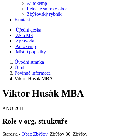
Autokemp
Letecké snímky obce
Zbýšovský rybník
Kontakt
Úřední deska
ZŠ a MŠ
Zpravodaj
Autokemp
Místní poplatky
Úvodní stránka
Úřad
Povinné informace
Viktor Husák MBA
Viktor Husák MBA
ANO 2011
Role v org. struktuře
Starosta -
Obec Zbýšov
, Zbýšov 30, Zbýšov