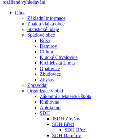
rozšířené vyhledávání
Obec
Základní informace
Znak a vlajka obce
Statistické údaje
Spádové obce
Březí
Damírov
Chlum
Klucké Chvalovice
Krchlebská Lhota
Opatovice
Zbudovice
Zbýšov
Zpravodaj
Organizace v obci
Základní a Mateřská škola
Knihovna
Autokemp
SDH
JSDH Zbýšov
SDH Březí
SDH Březí
SDH Damírov