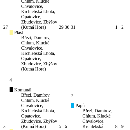
Chlum, Klucké
Chvalovice,
Krchlebská Lhota,
Opatovice,
Zbudovice, Zbýšov
27
(Kutná Hora)
29
30
31
1
2
Plast
Březí, Damírov,
Chlum, Klucké
Chvalovice,
Krchlebská Lhota,
Opatovice,
Zbudovice, Zbýšov
(Kutná Hora)
4
Komunál
Březí, Damírov,
7
Chlum, Klucké
Chvalovice,
Papír
Krchlebská Lhota,
Březí, Damírov,
Opatovice,
Chlum, Klucké
Zbudovice, Zbýšov
Chvalovice,
3
(Kutná Hora)
5
6
Krchlebská
8
9