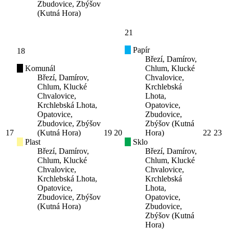
Zbudovice, Zbýšov
(Kutná Hora)
21
Papír
18
Březí, Damírov,
Komunál
Chlum, Klucké
Březí, Damírov,
Chvalovice,
Chlum, Klucké
Krchlebská
Chvalovice,
Lhota,
Krchlebská Lhota,
Opatovice,
Opatovice,
Zbudovice,
Zbudovice, Zbýšov
Zbýšov (Kutná
17
(Kutná Hora)
19
20
Hora)
22
23
Plast
Sklo
Březí, Damírov,
Březí, Damírov,
Chlum, Klucké
Chlum, Klucké
Chvalovice,
Chvalovice,
Krchlebská Lhota,
Krchlebská
Opatovice,
Lhota,
Zbudovice, Zbýšov
Opatovice,
(Kutná Hora)
Zbudovice,
Zbýšov (Kutná
Hora)