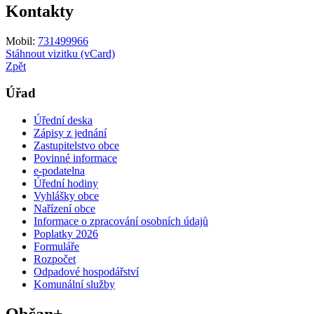
Kontakty
Mobil:
731499966
Stáhnout vizitku (vCard)
Zpět
Úřad
Úřední deska
Zápisy z jednání
Zastupitelstvo obce
Povinné informace
e-podatelna
Úřední hodiny
Vyhlášky obce
Nařízení obce
Informace o zpracování osobních údajů
Poplatky 2026
Formuláře
Rozpočet
Odpadové hospodářství
Komunální služby
Občan+