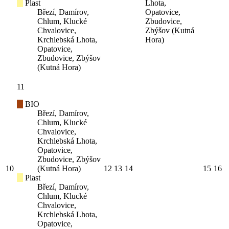
Plast
Lhota,
Březí, Damírov,
Opatovice,
Chlum, Klucké
Zbudovice,
Chvalovice,
Zbýšov (Kutná
Krchlebská Lhota,
Hora)
Opatovice,
Zbudovice, Zbýšov
(Kutná Hora)
11
BIO
Březí, Damírov,
Chlum, Klucké
Chvalovice,
Krchlebská Lhota,
Opatovice,
Zbudovice, Zbýšov
10
(Kutná Hora)
12
13
14
15
16
Plast
Březí, Damírov,
Chlum, Klucké
Chvalovice,
Krchlebská Lhota,
Opatovice,