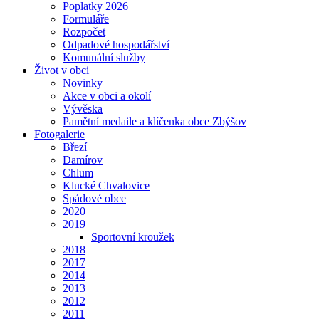
Poplatky 2026
Formuláře
Rozpočet
Odpadové hospodářství
Komunální služby
Život v obci
Novinky
Akce v obci a okolí
Vývěska
Pamětní medaile a klíčenka obce Zbýšov
Fotogalerie
Březí
Damírov
Chlum
Klucké Chvalovice
Spádové obce
2020
2019
Sportovní kroužek
2018
2017
2014
2013
2012
2011