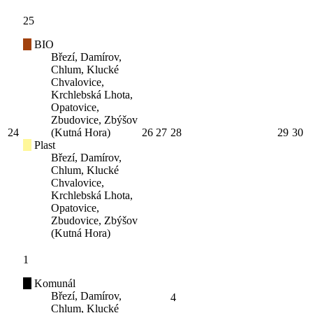
25
BIO
Březí, Damírov,
Chlum, Klucké
Chvalovice,
Krchlebská Lhota,
Opatovice,
Zbudovice, Zbýšov
24
(Kutná Hora)
26
27
28
29
30
Plast
Březí, Damírov,
Chlum, Klucké
Chvalovice,
Krchlebská Lhota,
Opatovice,
Zbudovice, Zbýšov
(Kutná Hora)
1
Komunál
Březí, Damírov,
4
Chlum, Klucké