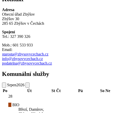
Adresa
Obecní úřad Zbýšov
Zbýšov 30
285 65 Zbýšov v Čechách
Spojení
Tel.: 327 390 326
Mob.: 601 533 933
Email:
starosta@zbysovvcechach.cz
info@zbysovvcechach.cz
podatelna@zbysovvcechach.cz
Komunální služby
Srpen
2026
Po
Út
St
Čt
Pá
So
Ne
28
BIO
Březí, Damírov,