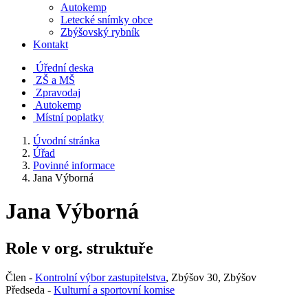
Autokemp
Letecké snímky obce
Zbýšovský rybník
Kontakt
Úřední deska
ZŠ a MŠ
Zpravodaj
Autokemp
Místní poplatky
Úvodní stránka
Úřad
Povinné informace
Jana Výborná
Jana Výborná
Role v org. struktuře
Člen -
Kontrolní výbor zastupitelstva
, Zbýšov 30, Zbýšov
Předseda -
Kulturní a sportovní komise