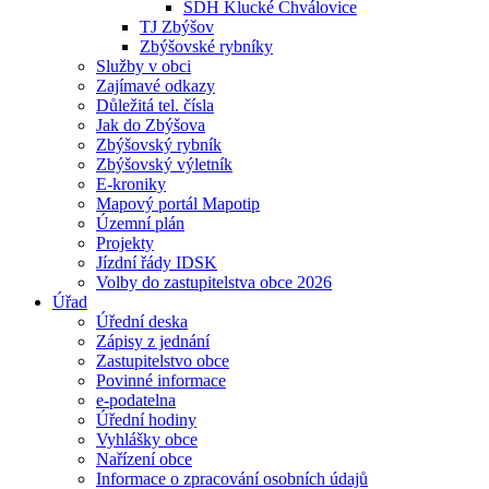
SDH Klucké Chválovice
TJ Zbýšov
Zbýšovské rybníky
Služby v obci
Zajímavé odkazy
Důležitá tel. čísla
Jak do Zbýšova
Zbýšovský rybník
Zbýšovský výletník
E-kroniky
Mapový portál Mapotip
Územní plán
Projekty
Jízdní řády IDSK
Volby do zastupitelstva obce 2026
Úřad
Úřední deska
Zápisy z jednání
Zastupitelstvo obce
Povinné informace
e-podatelna
Úřední hodiny
Vyhlášky obce
Nařízení obce
Informace o zpracování osobních údajů