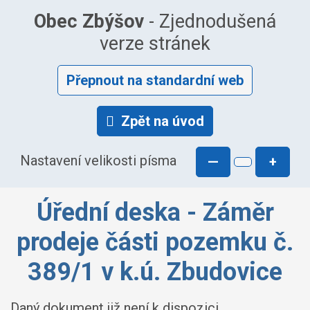
Obec Zbýšov
- Zjednodušená
verze stránek
Přepnout na standardní web
Zpět na úvod
Nastavení velikosti písma
—
+
Úřední deska - Záměr
prodeje části pozemku č.
389/1 v k.ú. Zbudovice
Daný dokument již není k dispozici