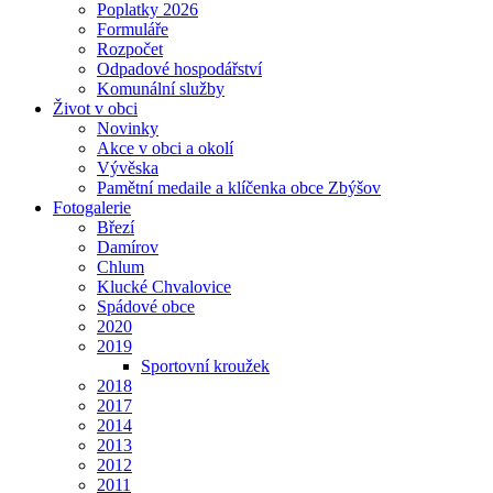
Poplatky 2026
Formuláře
Rozpočet
Odpadové hospodářství
Komunální služby
Život v obci
Novinky
Akce v obci a okolí
Vývěska
Pamětní medaile a klíčenka obce Zbýšov
Fotogalerie
Březí
Damírov
Chlum
Klucké Chvalovice
Spádové obce
2020
2019
Sportovní kroužek
2018
2017
2014
2013
2012
2011