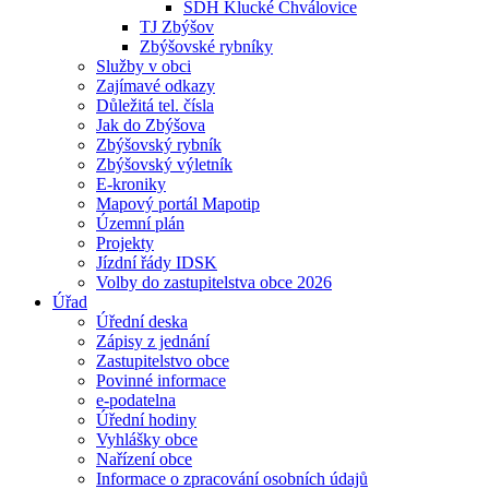
SDH Klucké Chválovice
TJ Zbýšov
Zbýšovské rybníky
Služby v obci
Zajímavé odkazy
Důležitá tel. čísla
Jak do Zbýšova
Zbýšovský rybník
Zbýšovský výletník
E-kroniky
Mapový portál Mapotip
Územní plán
Projekty
Jízdní řády IDSK
Volby do zastupitelstva obce 2026
Úřad
Úřední deska
Zápisy z jednání
Zastupitelstvo obce
Povinné informace
e-podatelna
Úřední hodiny
Vyhlášky obce
Nařízení obce
Informace o zpracování osobních údajů