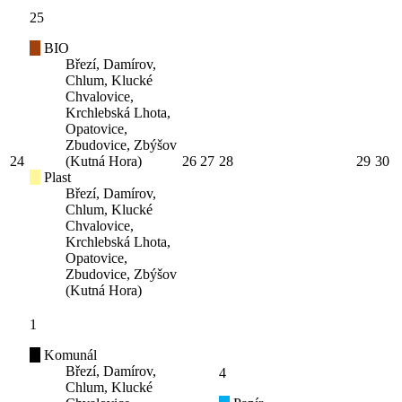
25
BIO
Březí, Damírov,
Chlum, Klucké
Chvalovice,
Krchlebská Lhota,
Opatovice,
Zbudovice, Zbýšov
24
(Kutná Hora)
26
27
28
29
30
Plast
Březí, Damírov,
Chlum, Klucké
Chvalovice,
Krchlebská Lhota,
Opatovice,
Zbudovice, Zbýšov
(Kutná Hora)
1
Komunál
Březí, Damírov,
4
Chlum, Klucké