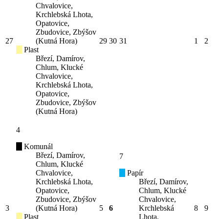
Chvalovice,
Krchlebská Lhota,
Opatovice,
Zbudovice, Zbýšov
27
(Kutná Hora)
29
30
31
1
2
Plast
Březí, Damírov,
Chlum, Klucké
Chvalovice,
Krchlebská Lhota,
Opatovice,
Zbudovice, Zbýšov
(Kutná Hora)
4
Komunál
Březí, Damírov,
7
Chlum, Klucké
Chvalovice,
Papír
Krchlebská Lhota,
Březí, Damírov,
Opatovice,
Chlum, Klucké
Zbudovice, Zbýšov
Chvalovice,
3
(Kutná Hora)
5
6
Krchlebská
8
9
Plast
Lhota,