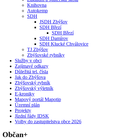
Knihovna
Autokemp
SDH
JSDH Zbýšov
SDH Březí
SDH Březí
SDH Damírov
SDH Klucké Chválovice
TJ Zbýšov
Zbýšovské rybníky
Služby v obci
Zajímavé odkazy
Důležitá tel. čísla
Jak do Zbýšova
Zbýšovský rybník
Zbýšovský výletník
E-kroniky
Mapový portál Mapotip
Územní plán
Projekty
Jízdní řády IDSK
Volby do zastupitelstva obce 2026
Občan+