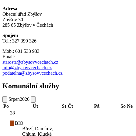
Adresa
Obecní úřad Zbýšov
Zbýšov 30
285 65 Zbýšov v Čechách
Spojení
Tel.: 327 390 326
Mob.: 601 533 933
Email:
starosta@zbysovvcechach.cz
info@zbysovvcechach.cz
podatelna@zbysovvcechach.cz
Komunální služby
Srpen
2026
Po
Út
St
Čt
Pá
So
Ne
28
BIO
Březí, Damírov,
Chlum, Klucké