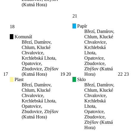
(Kutná Hora)
21
Papír
18
Březí, Damírov,
Komunál
Chlum, Klucké
Březí, Damírov,
Chvalovice,
Chlum, Klucké
Krchlebská
Chvalovice,
Lhota,
Krchlebská Lhota,
Opatovice,
Opatovice,
Zbudovice,
Zbudovice, Zbýšov
Zbýšov (Kutná
17
(Kutná Hora)
19
20
Hora)
22
23
Plast
Sklo
Březí, Damírov,
Březí, Damírov,
Chlum, Klucké
Chlum, Klucké
Chvalovice,
Chvalovice,
Krchlebská Lhota,
Krchlebská
Opatovice,
Lhota,
Zbudovice, Zbýšov
Opatovice,
(Kutná Hora)
Zbudovice,
Zbýšov (Kutná
Hora)