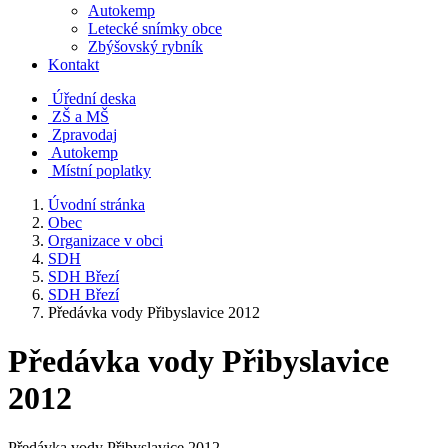
Autokemp
Letecké snímky obce
Zbýšovský rybník
Kontakt
Úřední deska
ZŠ a MŠ
Zpravodaj
Autokemp
Místní poplatky
Úvodní stránka
Obec
Organizace v obci
SDH
SDH Březí
SDH Březí
Předávka vody Přibyslavice 2012
Předávka vody Přibyslavice
2012
Předávka vody Přibyslavice 2012