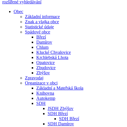
rozšířené vyhledávání
Obec
Základní informace
Znak a vlajka obce
Statistické údaje
Spádové obce
Březí
Damírov
Chlum
Klucké Chvalovice
Krchlebská Lhota
Opatovice
Zbudovice
Zbýšov
Zpravodaj
Organizace v obci
Základní a Mateřská škola
Knihovna
Autokemp
SDH
JSDH Zbýšov
SDH Březí
SDH Březí
SDH Damírov