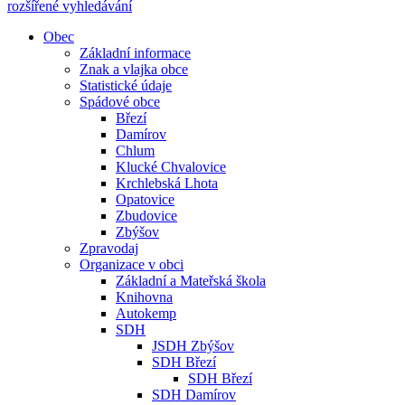
rozšířené vyhledávání
Obec
Základní informace
Znak a vlajka obce
Statistické údaje
Spádové obce
Březí
Damírov
Chlum
Klucké Chvalovice
Krchlebská Lhota
Opatovice
Zbudovice
Zbýšov
Zpravodaj
Organizace v obci
Základní a Mateřská škola
Knihovna
Autokemp
SDH
JSDH Zbýšov
SDH Březí
SDH Březí
SDH Damírov