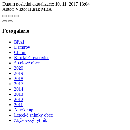
Datum poslední aktualizace:
10. 11. 2017 13:04
Autor:
Viktor Husák MBA
Fotogalerie
Březí
Damírov
Chlum
Klucké Chvalovice
Spádové obce
2020
2019
2018
2017
2014
2013
2012
2011
Autokemp
Letecké snímky obce
Zbýšovský rybník