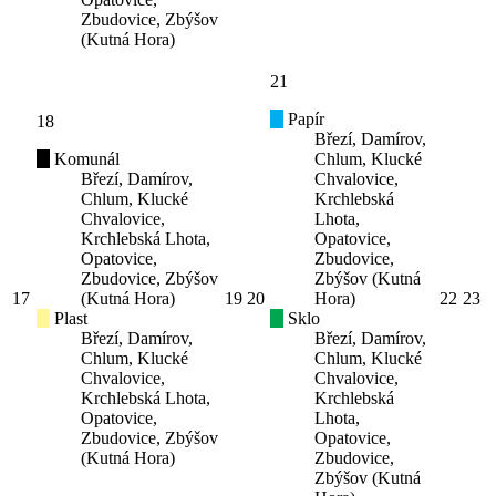
Zbudovice, Zbýšov
(Kutná Hora)
21
Papír
18
Březí, Damírov,
Komunál
Chlum, Klucké
Březí, Damírov,
Chvalovice,
Chlum, Klucké
Krchlebská
Chvalovice,
Lhota,
Krchlebská Lhota,
Opatovice,
Opatovice,
Zbudovice,
Zbudovice, Zbýšov
Zbýšov (Kutná
17
(Kutná Hora)
19
20
Hora)
22
23
Plast
Sklo
Březí, Damírov,
Březí, Damírov,
Chlum, Klucké
Chlum, Klucké
Chvalovice,
Chvalovice,
Krchlebská Lhota,
Krchlebská
Opatovice,
Lhota,
Zbudovice, Zbýšov
Opatovice,
(Kutná Hora)
Zbudovice,
Zbýšov (Kutná