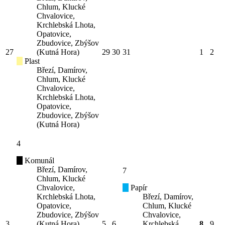
Chlum, Klucké
Chvalovice,
Krchlebská Lhota,
Opatovice,
Zbudovice, Zbýšov
27
(Kutná Hora)
29
30
31
1
2
Plast
Březí, Damírov,
Chlum, Klucké
Chvalovice,
Krchlebská Lhota,
Opatovice,
Zbudovice, Zbýšov
(Kutná Hora)
4
Komunál
Březí, Damírov,
7
Chlum, Klucké
Chvalovice,
Papír
Krchlebská Lhota,
Březí, Damírov,
Opatovice,
Chlum, Klucké
Zbudovice, Zbýšov
Chvalovice,
3
(Kutná Hora)
5
6
Krchlebská
8
9