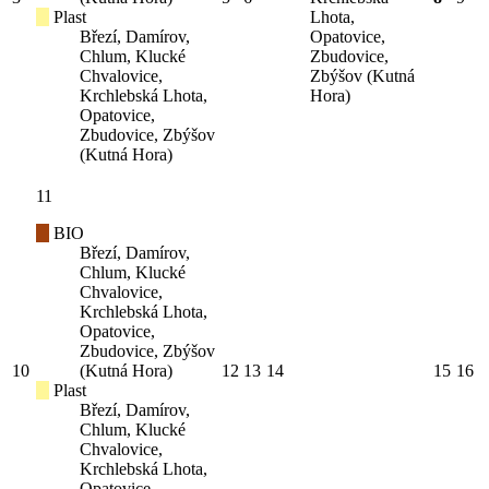
Plast
Lhota,
Březí, Damírov,
Opatovice,
Chlum, Klucké
Zbudovice,
Chvalovice,
Zbýšov (Kutná
Krchlebská Lhota,
Hora)
Opatovice,
Zbudovice, Zbýšov
(Kutná Hora)
11
BIO
Březí, Damírov,
Chlum, Klucké
Chvalovice,
Krchlebská Lhota,
Opatovice,
Zbudovice, Zbýšov
10
(Kutná Hora)
12
13
14
15
16
Plast
Březí, Damírov,
Chlum, Klucké
Chvalovice,
Krchlebská Lhota,
Opatovice,