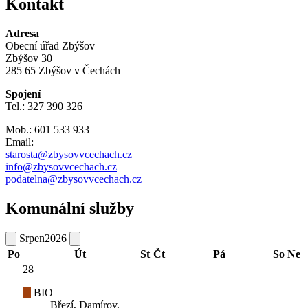
Kontakt
Adresa
Obecní úřad Zbýšov
Zbýšov 30
285 65 Zbýšov v Čechách
Spojení
Tel.: 327 390 326
Mob.: 601 533 933
Email:
starosta@zbysovvcechach.cz
info@zbysovvcechach.cz
podatelna@zbysovvcechach.cz
Komunální služby
Srpen
2026
Po
Út
St
Čt
Pá
So
Ne
28
BIO
Březí, Damírov,