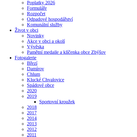
Poplatky 2026
Formuláře
Rozpočet
Odpadové hospodářství
Komunální služby
Život v obci
Novinky
Akce v obci a okolí
Vývěska
Pamětní medaile a klíčenka obce Zbýšov
Fotogalerie
Březí
Damírov
Chlum
Klucké Chvalovice
Spádové obce
2020
2019
Sportovní kroužek
2018
2017
2014
2013
2012
2011