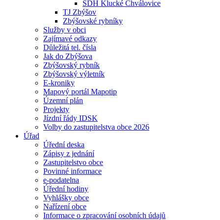
SDH Klucké Chválovice
TJ Zbýšov
Zbýšovské rybníky
Služby v obci
Zajímavé odkazy
Důležitá tel. čísla
Jak do Zbýšova
Zbýšovský rybník
Zbýšovský výletník
E-kroniky
Mapový portál Mapotip
Územní plán
Projekty
Jízdní řády IDSK
Volby do zastupitelstva obce 2026
Úřad
Úřední deska
Zápisy z jednání
Zastupitelstvo obce
Povinné informace
e-podatelna
Úřední hodiny
Vyhlášky obce
Nařízení obce
Informace o zpracování osobních údajů