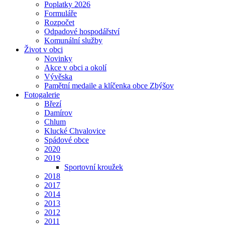
Poplatky 2026
Formuláře
Rozpočet
Odpadové hospodářství
Komunální služby
Život v obci
Novinky
Akce v obci a okolí
Vývěska
Pamětní medaile a klíčenka obce Zbýšov
Fotogalerie
Březí
Damírov
Chlum
Klucké Chvalovice
Spádové obce
2020
2019
Sportovní kroužek
2018
2017
2014
2013
2012
2011