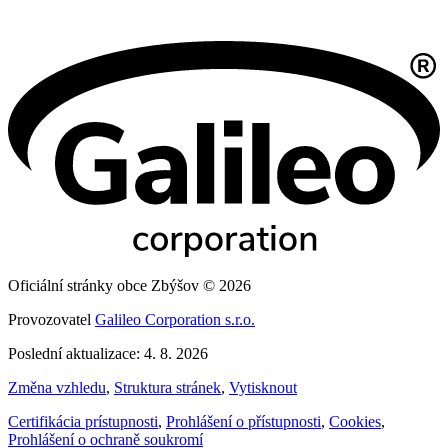
Oficiální stránky obce Zbýšov © 2026
Provozovatel
Galileo Corporation s.r.o.
Poslední aktualizace: 4. 8. 2026
Změna vzhledu
,
Struktura stránek
,
Vytisknout
Certifikácia prístupnosti
,
Prohlášení o přístupnosti
,
Cookies
,
Prohlášení o ochraně soukromí