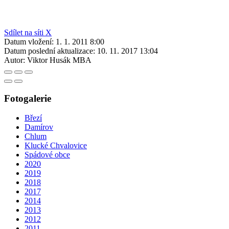
Sdílet na síti X
Datum vložení:
1. 1. 2011 8:00
Datum poslední aktualizace:
10. 11. 2017 13:04
Autor:
Viktor Husák MBA
Fotogalerie
Březí
Damírov
Chlum
Klucké Chvalovice
Spádové obce
2020
2019
2018
2017
2014
2013
2012
2011