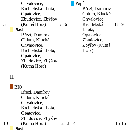
Chvalovice,
Papír
Krchlebská Lhota,
Březí, Damírov,
Opatovice,
Chlum, Klucké
Zbudovice, Zbýšov
Chvalovice,
3
(Kutná Hora)
5
6
Krchlebská
8
9
Plast
Lhota,
Březí, Damírov,
Opatovice,
Chlum, Klucké
Zbudovice,
Chvalovice,
Zbýšov (Kutná
Krchlebská Lhota,
Hora)
Opatovice,
Zbudovice, Zbýšov
(Kutná Hora)
11
BIO
Březí, Damírov,
Chlum, Klucké
Chvalovice,
Krchlebská Lhota,
Opatovice,
Zbudovice, Zbýšov
10
(Kutná Hora)
12
13
14
15
16
Plast