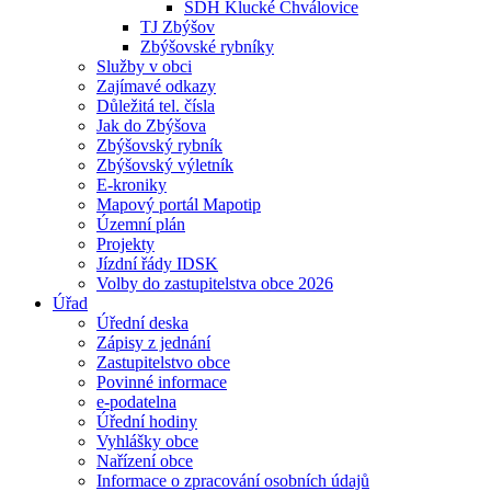
SDH Klucké Chválovice
TJ Zbýšov
Zbýšovské rybníky
Služby v obci
Zajímavé odkazy
Důležitá tel. čísla
Jak do Zbýšova
Zbýšovský rybník
Zbýšovský výletník
E-kroniky
Mapový portál Mapotip
Územní plán
Projekty
Jízdní řády IDSK
Volby do zastupitelstva obce 2026
Úřad
Úřední deska
Zápisy z jednání
Zastupitelstvo obce
Povinné informace
e-podatelna
Úřední hodiny
Vyhlášky obce
Nařízení obce
Informace o zpracování osobních údajů