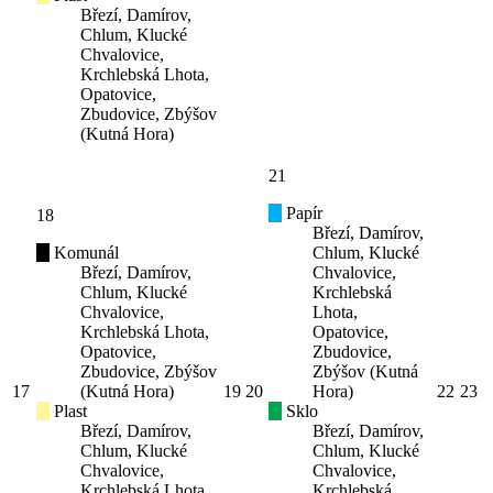
Březí, Damírov,
Chlum, Klucké
Chvalovice,
Krchlebská Lhota,
Opatovice,
Zbudovice, Zbýšov
(Kutná Hora)
21
Papír
18
Březí, Damírov,
Komunál
Chlum, Klucké
Březí, Damírov,
Chvalovice,
Chlum, Klucké
Krchlebská
Chvalovice,
Lhota,
Krchlebská Lhota,
Opatovice,
Opatovice,
Zbudovice,
Zbudovice, Zbýšov
Zbýšov (Kutná
17
(Kutná Hora)
19
20
Hora)
22
23
Plast
Sklo
Březí, Damírov,
Březí, Damírov,
Chlum, Klucké
Chlum, Klucké
Chvalovice,
Chvalovice,
Krchlebská Lhota,
Krchlebská