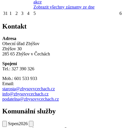
akce
Zobrazit všechny záznamy ze dne
31
1
2
3
4
5
6
Kontakt
Adresa
Obecní úřad Zbýšov
Zbýšov 30
285 65 Zbýšov v Čechách
Spojení
Tel.: 327 390 326
Mob.: 601 533 933
Email:
starosta@zbysovvcechach.cz
info@zbysovvcechach.cz
podatelna@zbysovvcechach.cz
Komunální služby
Srpen
2026