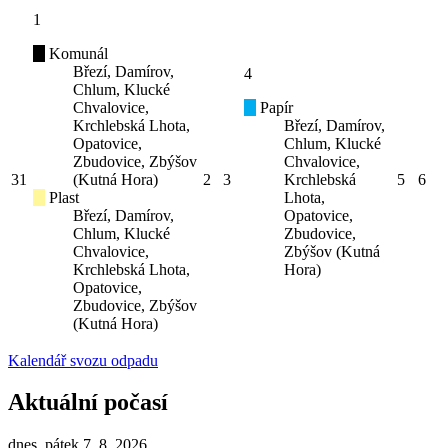
1
Komunál
Březí, Damírov,
4
Chlum, Klucké
Chvalovice,
Papír
Krchlebská Lhota,
Březí, Damírov,
Opatovice,
Chlum, Klucké
Zbudovice, Zbýšov
Chvalovice,
31
(Kutná Hora)
2
3
Krchlebská
5
6
Plast
Lhota,
Březí, Damírov,
Opatovice,
Chlum, Klucké
Zbudovice,
Chvalovice,
Zbýšov (Kutná
Krchlebská Lhota,
Hora)
Opatovice,
Zbudovice, Zbýšov
(Kutná Hora)
Kalendář svozu odpadu
Aktuální počasí
dnes, pátek 7. 8. 2026