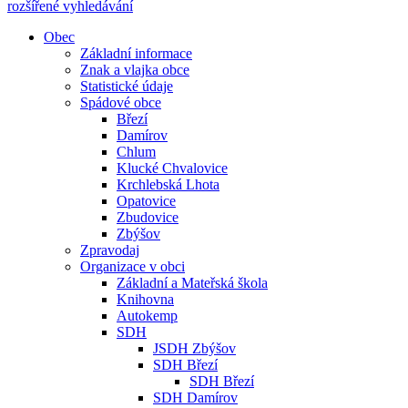
rozšířené vyhledávání
Obec
Základní informace
Znak a vlajka obce
Statistické údaje
Spádové obce
Březí
Damírov
Chlum
Klucké Chvalovice
Krchlebská Lhota
Opatovice
Zbudovice
Zbýšov
Zpravodaj
Organizace v obci
Základní a Mateřská škola
Knihovna
Autokemp
SDH
JSDH Zbýšov
SDH Březí
SDH Březí
SDH Damírov