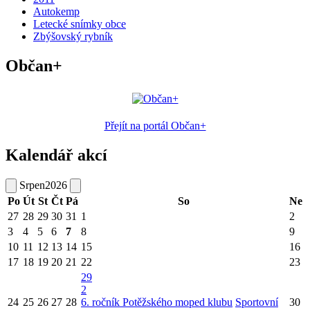
Autokemp
Letecké snímky obce
Zbýšovský rybník
Občan+
Přejít na portál Občan+
Kalendář akcí
Srpen
2026
Po
Út
St
Čt
Pá
So
Ne
27
28
29
30
31
1
2
3
4
5
6
7
8
9
10
11
12
13
14
15
16
17
18
19
20
21
22
23
29
2
24
25
26
27
28
6. ročník Potěžského moped klubu
Sportovní
30