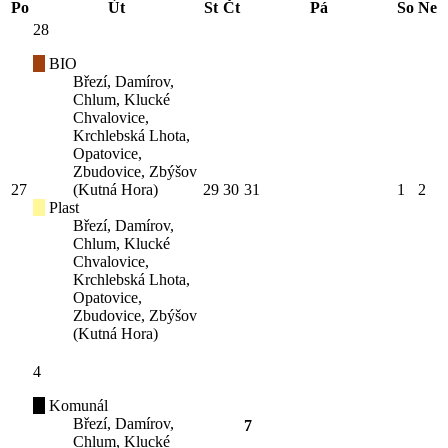
Po
Út
St
Čt
Pá
So
Ne
28
BIO
Březí, Damírov,
Chlum, Klucké
Chvalovice,
Krchlebská Lhota,
Opatovice,
Zbudovice, Zbýšov
27
(Kutná Hora)
29
30
31
1
2
Plast
Březí, Damírov,
Chlum, Klucké
Chvalovice,
Krchlebská Lhota,
Opatovice,
Zbudovice, Zbýšov
(Kutná Hora)
4
Komunál
Březí, Damírov,
7
Chlum, Klucké