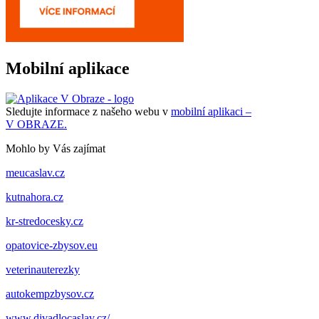
Mobilní aplikace
Sledujte informace z našeho webu v
mobilní aplikaci –
V OBRAZE.
Mohlo by Vás zajímat
meucaslav.cz
kutnahora.cz
kr-stredocesky.cz
opatovice-zbysov.eu
veterinauterezky
autokempzbysov.cz
www.divadlocaslav.cz/