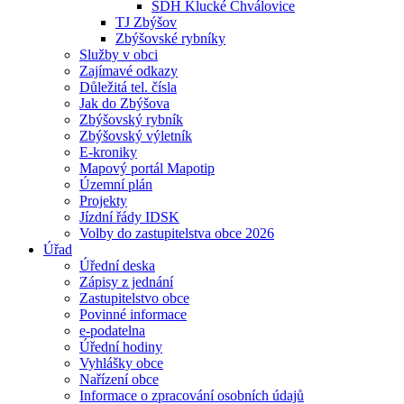
SDH Klucké Chválovice
TJ Zbýšov
Zbýšovské rybníky
Služby v obci
Zajímavé odkazy
Důležitá tel. čísla
Jak do Zbýšova
Zbýšovský rybník
Zbýšovský výletník
E-kroniky
Mapový portál Mapotip
Územní plán
Projekty
Jízdní řády IDSK
Volby do zastupitelstva obce 2026
Úřad
Úřední deska
Zápisy z jednání
Zastupitelstvo obce
Povinné informace
e-podatelna
Úřední hodiny
Vyhlášky obce
Nařízení obce
Informace o zpracování osobních údajů