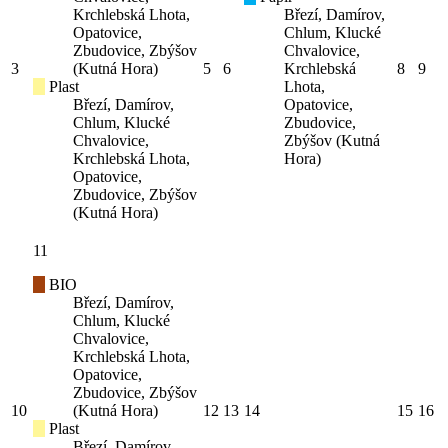
Krchlebská Lhota,
Březí, Damírov,
Opatovice,
Chlum, Klucké
Zbudovice, Zbýšov
Chvalovice,
3
(Kutná Hora)
5
6
Krchlebská
8
9
Plast
Lhota,
Březí, Damírov,
Opatovice,
Chlum, Klucké
Zbudovice,
Chvalovice,
Zbýšov (Kutná
Krchlebská Lhota,
Hora)
Opatovice,
Zbudovice, Zbýšov
(Kutná Hora)
11
BIO
Březí, Damírov,
Chlum, Klucké
Chvalovice,
Krchlebská Lhota,
Opatovice,
Zbudovice, Zbýšov
10
(Kutná Hora)
12
13
14
15
16
Plast
Březí, Damírov,