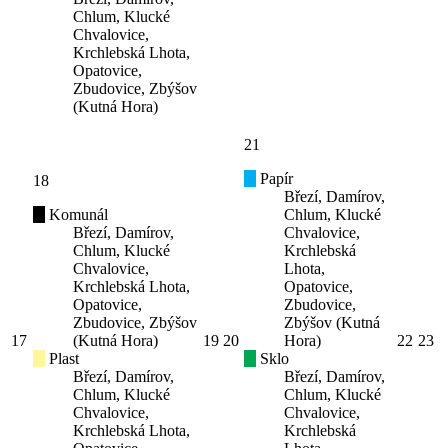
Chlum, Klucké
Chvalovice,
Krchlebská Lhota,
Opatovice,
Zbudovice, Zbýšov
(Kutná Hora)
21
Papír
18
Březí, Damírov,
Komunál
Chlum, Klucké
Březí, Damírov,
Chvalovice,
Chlum, Klucké
Krchlebská
Chvalovice,
Lhota,
Krchlebská Lhota,
Opatovice,
Opatovice,
Zbudovice,
Zbudovice, Zbýšov
Zbýšov (Kutná
17
(Kutná Hora)
19
20
Hora)
22
23
Plast
Sklo
Březí, Damírov,
Březí, Damírov,
Chlum, Klucké
Chlum, Klucké
Chvalovice,
Chvalovice,
Krchlebská Lhota,
Krchlebská