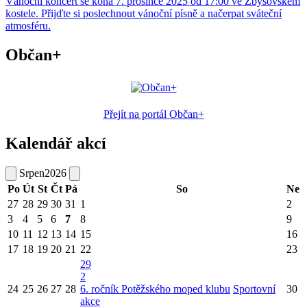
Vánoční koncert se koná 7. prosince 2025 od 17:00 ve Zbýšovském
kostele. Přijďte si poslechnout vánoční písně a načerpat sváteční
atmosféru.
Občan+
Přejít na portál Občan+
Kalendář akcí
Srpen
2026
Po
Út
St
Čt
Pá
So
Ne
27
28
29
30
31
1
2
3
4
5
6
7
8
9
10
11
12
13
14
15
16
17
18
19
20
21
22
23
29
2
24
25
26
27
28
6. ročník Potěžského moped klubu
Sportovní
30
akce