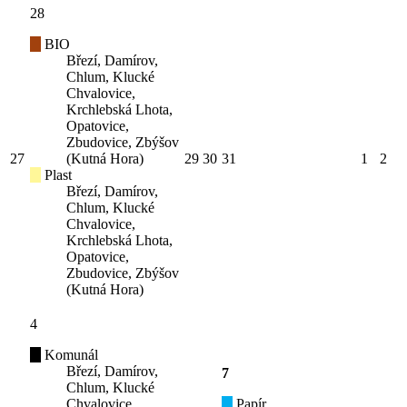
28
BIO
Březí, Damírov,
Chlum, Klucké
Chvalovice,
Krchlebská Lhota,
Opatovice,
Zbudovice, Zbýšov
27
(Kutná Hora)
29
30
31
1
2
Plast
Březí, Damírov,
Chlum, Klucké
Chvalovice,
Krchlebská Lhota,
Opatovice,
Zbudovice, Zbýšov
(Kutná Hora)
4
Komunál
Březí, Damírov,
7
Chlum, Klucké
Chvalovice,
Papír