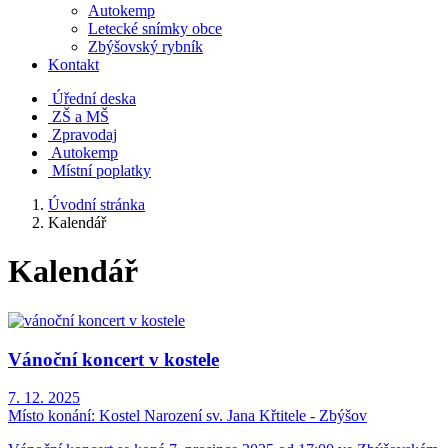
Autokemp
Letecké snímky obce
Zbýšovský rybník
Kontakt
Úřední deska
ZŠ a MŠ
Zpravodaj
Autokemp
Místní poplatky
Úvodní stránka
Kalendář
Kalendář
Vánoční koncert v kostele
7. 12. 2025
Místo konání:
Kostel Narození sv. Jana Křtitele - Zbýšov