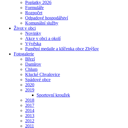
Poplatky 2026
Formuláře
Rozpočet
Odpadové hospodářství
Komunální služby
Život v obci
Novinky
Akce v obci a okolí
Vývěska
Pamětní medaile a klíčenka obce Zbýšov
Fotogalerie
Březí
Damírov
Chlum
Klucké Chvalovice
Spádové obce
2020
2019
Sportovní kroužek
2018
2017
2014
2013
2012
2011