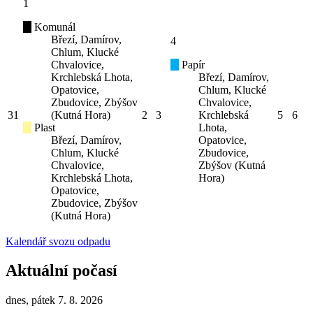
1
Komunál
Březí, Damírov,
4
Chlum, Klucké
Chvalovice,
Papír
Krchlebská Lhota,
Březí, Damírov,
Opatovice,
Chlum, Klucké
Zbudovice, Zbýšov
Chvalovice,
31
(Kutná Hora)
2
3
Krchlebská
5
6
Plast
Lhota,
Březí, Damírov,
Opatovice,
Chlum, Klucké
Zbudovice,
Chvalovice,
Zbýšov (Kutná
Krchlebská Lhota,
Hora)
Opatovice,
Zbudovice, Zbýšov
(Kutná Hora)
Kalendář svozu odpadu
Aktuální počasí
dnes, pátek 7. 8. 2026