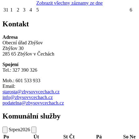
Zobrazit všechny záznamy ze dne
31
1
2
3
4
5
6
Kontakt
Adresa
Obecní úřad Zbýšov
Zbýšov 30
285 65 Zbýšov v Čechách
Spojení
Tel.: 327 390 326
Mob.: 601 533 933
Email:
starosta@zbysovvcechach.cz
info@zbysovvcechach.cz
podatelna@zbysovvcechach.cz
Komunální služby
Srpen
2026
Po
Út
St
Čt
Pá
So
Ne