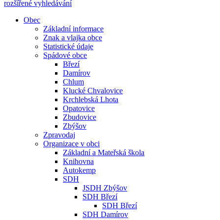
rozšířené vyhledávání
Obec
Základní informace
Znak a vlajka obce
Statistické údaje
Spádové obce
Březí
Damírov
Chlum
Klucké Chvalovice
Krchlebská Lhota
Opatovice
Zbudovice
Zbýšov
Zpravodaj
Organizace v obci
Základní a Mateřská škola
Knihovna
Autokemp
SDH
JSDH Zbýšov
SDH Březí
SDH Březí
SDH Damírov